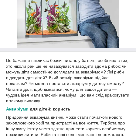
Це бажання викликає безліч питань у батьків, особливо в тих,
хто ніколи раніше не наважувався заводити вдома рибок: чи
можуть діти самостійно доглядати за акваріумом? Які риби
підходять для дітей? Який розмір акваріума підійде
новачкам? Чи можна поставити акваріум у дитячу кімнату?
Читайте далі, щоб дізнатися, чому для вашої дитини —
чудова ідея мати власний акваріум і що вам слід враховувати
в такому випадку.
Акваріуми
для дітей: користь
Придбання акваріума дитині, може стати початком нового
захоплюючого хобі та пристрасті на все життя. Турбота про
іншу живу істоту часто здатна принести користь особистому
розвитку дитини. Риби та інші водні мешканці допомагають