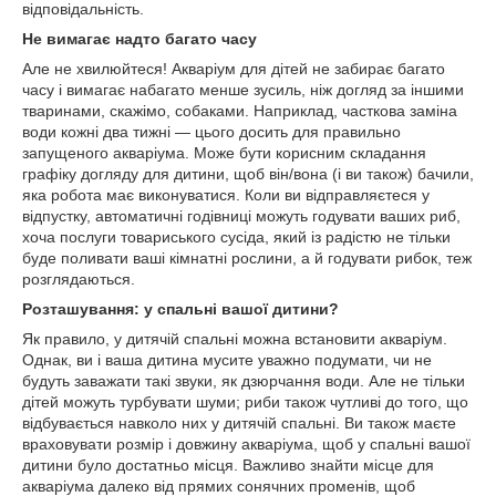
відповідальність.
Не вимагає надто багато часу
Але не хвилюйтеся! Акваріум для дітей не забирає багато
часу і вимагає набагато менше зусиль, ніж догляд за іншими
тваринами, скажімо, собаками. Наприклад, часткова заміна
води кожні два тижні — цього досить для правильно
запущеного акваріума. Може бути корисним складання
графіку догляду для дитини, щоб він/вона (і ви також) бачили,
яка робота має виконуватися. Коли ви відправляєтеся у
відпустку, автоматичні годівниці можуть годувати ваших риб,
хоча послуги товариського сусіда, який із радістю не тільки
буде поливати ваші кімнатні рослини, а й годувати рибок, теж
розглядаються.
Розташування: у спальні вашої дитини?
Як правило, у дитячій спальні можна встановити акваріум.
Однак, ви і ваша дитина мусите уважно подумати, чи не
будуть заважати такі звуки, як дзюрчання води. Але не тільки
дітей можуть турбувати шуми; риби також чутливі до того, що
відбувається навколо них у дитячій спальні. Ви також маєте
враховувати розмір і довжину акваріума, щоб у спальні вашої
дитини було достатньо місця. Важливо знайти місце для
акваріума далеко від прямих сонячних променів, щоб