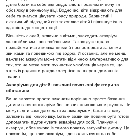
дітям брати на себе відповідальність і розвивати почуття
обов’язку в ранньому віці. Водночас, діти відкривають для
себе та вчаться цінувати красу природи. Барвистий і
екзотичний підводний світ захоплює дітей і підвищує їхню
здатність до концентрації.
Більшість людей, включно з дітьми, знаходять акваріум
заспокійливим і розслабляючим. Також дуже цікаво
познайомитися з мешканцями й поспостерігати за їхніми
звичками та поведінкою під водою. Й останнє, але не менш
важливе: акваріум може стати відмінною альтернативою для
тих, хто не може мати пухнастих улюбленців через те, що
хтось із родини страждає алергією на шерсть домашніх
тварин.
Акваріуми для дітей: важливі початкові фактори та
обставини.
Ви не зможете просто виконати порівняно просте бажання
дитини завести акваріум без певних початкових міркувань. Чи
можуть діти самі доглядати за акваріумом, багато в чому
залежить від їхнього віку. Батьки зазвичай повинні бути готові
допомагати підтримувати акваріум для хобі. Плануючи
акваріум, обов’язково із самого початку залучайте дитину. Це
покаже їм, що таке акваріум, і дозволить взяти на себе