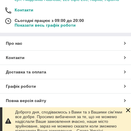
Контакти
Сьогодні працює з 09:00 до 20:00
Показати весь графік роботи
Про нас
Контакти
Доставка та оплата
Графік роботи
Повна версія сайту
Доброго дня, сподіваємось з Вами та з Вашими сім'ями
Сайт створено на маркетплейсі
Prom.ua
все добре. Просимо вибачення за те, що не можемо
надіслали Ваше замовлення вчасно, наше місто
зруйноване, зараз не можемо сказати коли зможемо
Політика конфіденційності
відправити Ваше замовлення... Слава Україні