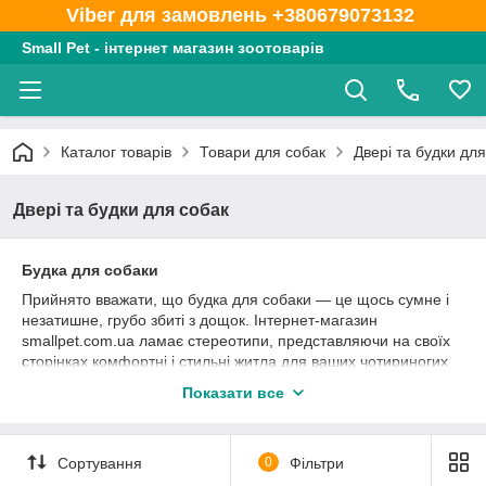
Viber для замовлень +380679073132
Small Pet - інтернет магазин зоотоварів
Каталог товарів
Товари для собак
Двері та будки дл
Двері та будки для собак
Будка для собаки
Прийнято вважати, що будка для собаки — це щось сумне і
незатишне, грубо збиті з дощок. Інтернет-магазин
smallpet.com.ua ламає стереотипи, представляючи на своїх
сторінках комфортні і стильні житла для ваших чотириногих
друзів. Виконані з екологічних матеріалів, вони покликані
Показати все
довго радувати вихованців та їхніх господарів.
Ми також подбали про зручність кімнатних улюбленців, чиє
переміщення по будинку утруднено захлопнутой не вчасно
Сортування
0
Фільтри
дверима. Саме тут ви можете недорого замовити будку або