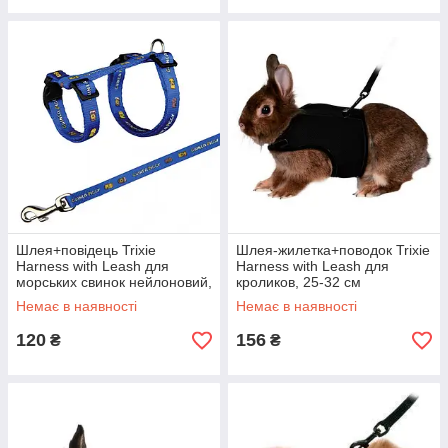
Шлея+повідець Trixie
Шлея-жилетка+поводок Trixie
Harness with Leash для
Harness with Leash для
морських свинок нейлоновий,
кроликов, 25-32 см
з малюнком, 21-35 см
Немає в наявності
Немає в наявності
120
156
₴
₴