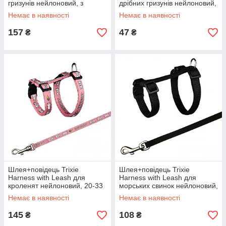
гризунів нейлоновий, з
дрібних гризунів нейлоновий,
малюнком, 25-44 см
12-25 см
Немає в наявності
Немає в наявності
157
47
₴
₴
Шлея+повідець Trixie
Шлея+повідець Trixie
Harness with Leash для
Harness with Leash для
кроленят нейлоновий, 20-33
морських свинок нейлоновий,
см
21-50 см
Немає в наявності
Немає в наявності
145
108
₴
₴