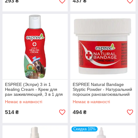
293
437
₴
₴
ESPREE (Эспри) 3 in 1
ESPREE Natural Bandage
Healing Cream - Крем для
Styptic Powder - Натуральний
ран заживляющий, 3 в 1 для
порошок ранозагоювальний
собак
Немає в наявності
Немає в наявності
514
494
₴
₴
Скидка 10%