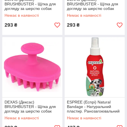
BRUSHBUSTER - Щітка для
BRUSHBUSTER - Щітка для
догляду за шерстю собак
догляду за шерстю собак
Блакитний
Зелений
Немає в наявності
Немає в наявності
293
293
₴
₴
DEXAS (Дексас)
ESPREE (Еспрі) Natural
BRUSHBUSTER - Щітка для
Bandage - Натуральний
догляду за шерстю собак
пластир. Ранозагоювальний
Рожевий
желеподібний захисний
Немає в наявності
Немає в наявності
спрей з алое