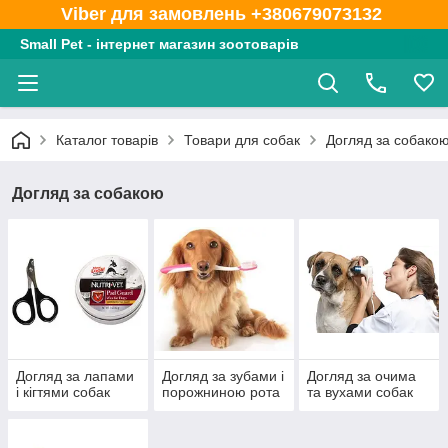
Viber для замовлень +380679073132
Small Pet - інтернет магазин зоотоварів
Каталог товарів
Товари для собак
Догляд за собако
Догляд за собакою
Догляд за лапами
Догляд за зубами і
Догляд за очима
і кігтями собак
порожниною рота
та вухами собак