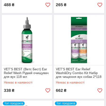
488
265
₴
₴
VET'S BEST (Ветс Бест) Ear
VET'S BEST Ear Relief
Relief Wash Рідкий очищувач
Wash&Dry Combo Kit Набір
для вух 118 мл
для чищення вух собак 2*118
мл
Немає в наявності
Немає в наявності
338
662
₴
₴
Топ продажів
Топ продажів