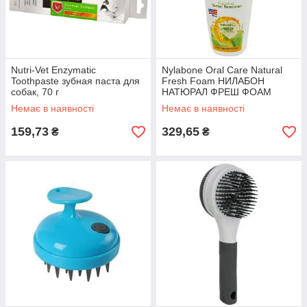
Nutri-Vet Enzymatic
Nylabone Oral Care Natural
Toothpaste зубная паста для
Fresh Foam НИЛАБОН
собак, 70 г
НАТЮРАЛ ФРЕШ ФОАМ
пінка від запаху з пащі у
Немає в наявності
Немає в наявності
собак 89 мл
159,73
329,65
₴
₴