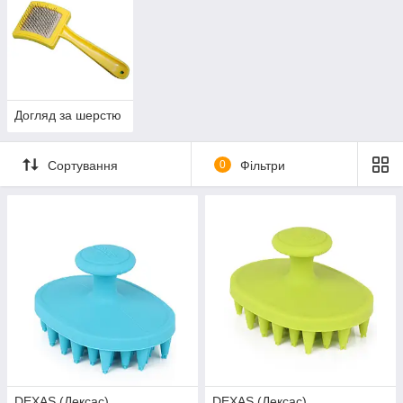
Догляд за шерстю
Сортування
0
Фільтри
DEXAS (Дексас)
DEXAS (Дексас)