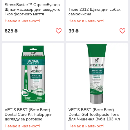
StressBuster™ СтрессБустер
Щітка-масажер для швидкого
Trixie 2312 Щітка для собак
і комфортного миття
самоочисна
Немає в наявності
Немає в наявності
625
39
₴
₴
VET'S BEST (Ветс Бест)
VET'S BEST (Ветс Бест)
Dental Care Kit Набір для
Dental Gel Toothpaste Гель
догляду за ротовою
Для Чищення Зубів 103 мл
порожниною 103 мл
Немає в наявності
Немає в наявності