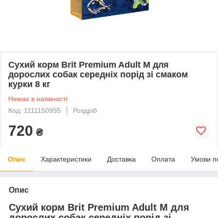
Сухий корм Brit Premium Adult M для
дорослих собак середніх порід зі смаком
курки 8 кг
Немає в наявності
Код: 1111150955
Роздріб
720
₴
Опис
Характеристики
Доставка
Оплата
Умови п
Опис
Сухий корм Brit Premium Adult M для
дорослих собак середніх порід зі