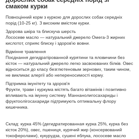
смаком курки
Повноцінний корм з куркою для дорослих собак середніх
порід (10-25 кг). З високим вмістом курки.
Здорова шкіра та блискуча шерсть
Лососеве масло — натуральний джерело Омега-3 жирних
кислотот, сприяє блиску і здоров'ю вовни.
Відмінне травлення
Поєднання дегидратірованной курятини та яловичини без
кісток — натуральний джерело легко засвоюваних білків. Овес
відноситься до класу безглютеновым зернових, таким чином,
не викликає алергії або непереносимості корму.
Підтримка імунітету та здоров'я
Фрукти, трави і куркума містять багато вітамінів і позитивно
впливають на імунну систему. Маннанолигосахариды і
фруктоолігосахариди підтримують оптимальну флору
кишечника.
Склад: курка 45% (дегидратированная курка 25%, курка без
кісток 20%), овес, пшениця, курячий жир (консервований
токоферолами), кукурудза, сушені яблука, лососеве масло