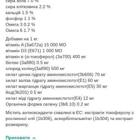
сира зола 7.0 %
сира клітковина 2.2 %
кальцій 1.5 %
фосфор 1.1 %
Омега 3 0.2 %
Омега 6 1.7 %
Добавки на 1 кг:
вітамін A (3a672a) 15 000 МО
вітамін D3 (E671) 1 000 МО
вітамін е (α-токоферол) (3a700) 400 мг
біотин (3a880) 0.5 мг
хлорид холіну(3a890) 500 мг
хелат цинка гідрату аминокислотот(3b606) 70 мг
хелат заліза гідрату аминокислотот(E1) 60 мг
хелат марганцю гідрату аминокислотот(E5) 30 мг
йод(3b201) 0.5 мг
хелат міді гідрату аминокислотот(E4) 12 мг
Органічна форма селену (3b8.10) 0.2 мг
Містить антиоксиданти схвалені в ЄС: екстракти токоферолу з
рослинної олії (1b306), аскорбілпальмітат (1b304) та екстракт
розмарину.
Приховати