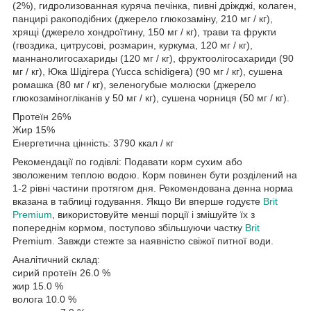
(2%), гидролизованная куряча печінка, пивні дріжджі, колаген,
панцирі ракоподібних (джерело глюкозаміну, 210 мг / кг),
хрящі (джерело хондроїтину, 150 мг / кг), трави та фрукти
(гвоздика, цитрусові, розмарин, куркума, 120 мг / кг),
маннанолигосахариды (120 мг / кг), фруктоолігосахариди (90
мг / кг), Юка Шідігера (Yucca schidigera) (90 мг / кг), сушена
ромашка (80 мг / кг), зеленогубые молюски (джерело
глюкозаміногліканів у 50 мг / кг), сушена чорниця (50 мг / кг).
Протеїн 26%
Жир 15%
Енергетична цінність: 3790 ккал / кг
Рекомендації по годівлі: Подавати корм сухим або
зволоженим теплою водою. Корм повинен бути розділений на
1-2 рівні частини протягом дня. Рекомендована денна норма
вказана в таблиці годування. Якщо Ви вперше годуєте
Brit
Premium
, використовуйте менші порції і змішуйте їх з
попереднім кормом, поступово збільшуючи частку
Brit
Premium. Завжди стежте за наявністю свіжої питної води.
Аналітичний склад:
сирий протеїн 26.0 %
жир 15.0 %
волога 10.0 %