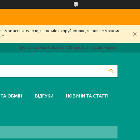
е замовлення вчасно, наше місто зруйноване, зараз не можемо
аїні
вул. Академіка Павлова, 120 офіс 208, Харків, Україна
ТА ОБМІН
ВІДГУКИ
НОВИНИ ТА СТАТТІ