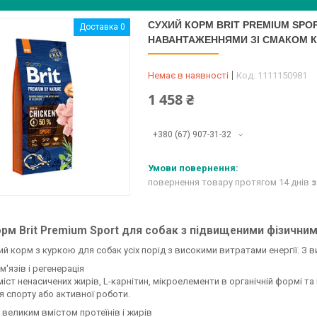
СУХИЙ КОРМ BRIT PREMIUM SPO
Доставка 0
НАВАНТАЖЕННЯМИ ЗІ СМАКОМ КУ
Немає в наявності
Код:
1111150981
1 458 ₴
+380 (67) 907-31-32
повернення товару протягом 14 днів
з
орм Brit Premium Sport для собак з підвищеними фізични
й корм з куркою для собак усіх порід з високими витратами енергії. З 
'язів і регенерація
іст ненасичених жирів, L-карнітин, мікроелементи в органічній формі та 
ля спорту або активної роботи.
великим вмістом протеїнів і жирів