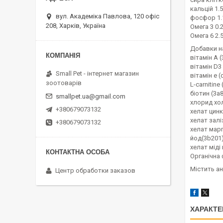
кальцій 1.
вул. Академіка Павлова, 120 офіс
фосфор 1.
208, Харків, Україна
Омега 3 0.
Омега 6 2.
Добавки на
вітамін A 
вітамін D3
Small Pet - інтернет магазин
вітамін е 
зоотоварів
L-carnitine
біотин (3a8
smallpet.ua@gmail.com
хлорид хол
+380679073132
хелат цинк
хелат залі
+380679073132
хелат марг
йод(3b201)
хелат міді
Органічна 
Містить ан
Центр обработки заказов
ХАРАКТЕ