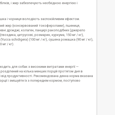
ілків, і жир забезпечують необхідною енергією і
ашка і чорниця володіють заспокійливим ефектом.
рячий жир (консервований токоферолами), пшениця,
ивні дріжджі, колаген, панцирі ракоподібних (джерело
(гвоздика, цитрусові, розмарин, куркума, 150 мг / кг),
Yucca schidigera) (100 мг / кг), сушена ромашка (90 мг / кг),
мг / кг).
ходить для собак з високими витратами енергії —
 розділений на кілька менших порцій протягом дня в
і від продуктивності. Рекомендована денна норма вказана
орції і змішуйте їх з попереднім кормом, поступово