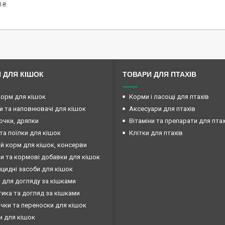
 ₴
 ДЛЯ КІШОК
ТОВАРИ ДЛЯ ПТАХІВ
корм для кішок
Корми і ласощі для птахів
и та наповнювачі для кішок
Аксесуари для птахів
очки, дряпки
Вітаміни та препарати для птах
та поїлки для кішок
Клітки для птахів
й корм для кішок, консерви
ни та кормові добавки для кішок
ицидні засоби для кішок
 для догляду за кішками
ика та догляд за кішками
чки та переноски для кішок
и для кішок