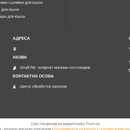
ики і шлейки для кішок
 для кішок
ари для кішок
вул. Академіка Павлова, 120 офіс 208, Харків, Україна
Small Pet - інтернет магазин зоотоварів
Центр обработки заказов
Сайт створений на маркетплейсі
Prom.ua
Small Pet - інтернет магазин зоотоварів |
Поскаржитися на контент
|
Політика конфіден