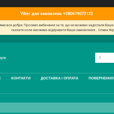
Viber для замовлень +380679073132
'ями все добре. Просимо вибачення за те, що не можемо надіслали Ваш
сказати коли зможемо відправити Ваше замовлення... Слава Укр
арів
С
КОНТАКТИ
ДОСТАВКА І ОПЛАТА
ПОВЕРНЕННЯ 