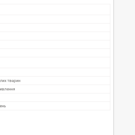
лих тварин
ивлення
ень