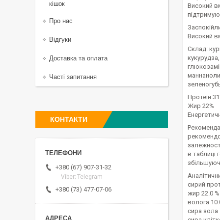
кішок
Високий вм
підтримую
Про нас
Заспокійли
Високий в
Відгуки
Склад: кур
кукурудза,
Доставка та оплата
глюкозамін
маннанолиг
Часті запитання
зеленогубы
Протеїн 3
Жир 22%
Енергетична
КОНТАКТИ
Рекоменда
рекомендов
залежност
в таблиці
збільшуюч
+380 (67) 907-31-32
Аналітичн
Viber; Telegram
сирий прот
+380 (73) 477-07-06
жир 22.0 %
волога 10.
сира зола 
сира клітк