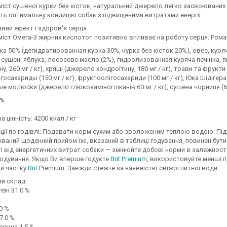
іст сушеної курки без кісток, натуральний джерело легко засвоюваних б
ть оптимальну кондицію собак з підвищеними витратами енергії.
вий ефект і здоров'я серця
міст Омега-3 жирних кислотот позитивно впливає на роботу серця. Ром
ка 50% (дегидратированная курка 30%, курка без кісток 20%), овес, ку
 сушені яблука, лососеве масло (2%), гидролизованная куряча печінка, п
у, 260 мг / кг), хрящі (джерело хондроїтину, 180 мг / кг), трави та фрукти 
осахариды (150 мг / кг), фруктоолігосахариди (100 мг / кг), Юка Шідігера (
е молюски (джерело глюкозаміногліканів 60 мг / кг), сушена чорниця (60 
1%
 цінність: 4200 ккал / кг
ції по годівлі: Подавати корм сухим або зволоженим теплою водою. Під
аний щоденний прийом їжі, вказаний в таблиці годування, повинен бути
і від енергетичних витрат собаки — змінюйте добові норми в залежност
 годування. Якщо Ви вперше годуєте
Brit Premium
, використовуйте менші п
и частку
Brit
Premium. Завжди стежте за наявністю свіжої питної води.
ий склад:
еїн 31.0 %
0 %
7.0 %
овина 1.5 %