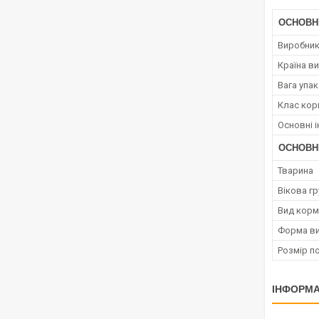
ОСНОВН
Виробни
Країна в
Вага упа
Клас кор
Основні і
ОСНОВН
Тварина
Вікова гр
Вид корм
Форма ви
Розмір п
ІНФОРМА