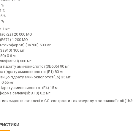
5 %
1 %
25 %
5 %
 1 кг:
(3a672a) 20 000 МО
 (E671) 1 200 МО
(α-токоферол) (3a700) 500 мг
 (3a910) 100 мг
80) 0.6 мг
іну(3a890) 600 мг
а гідрату аминокислотот(3b606) 90 мг
за гідрату аминокислотот(E1) 80 мг
анцю гідрату аминокислотот(E5) 35 мг
 0.65 мг
 гідрату аминокислотот(E4) 15 мг
форма селену(3b8.10) 0.2 мг
тиоксиданти схвалені в ЄС: екстракти токоферолу з рослинної олії (1b3
РИСТИКИ