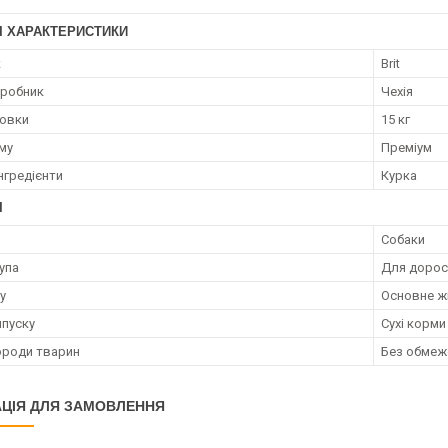
І ХАРАКТЕРИСТИКИ
к
Brit
иробник
Чехія
ковки
15 кг
му
Преміум
нгредієнти
Курка
І
Собаки
упа
Для дорос
у
Основне ж
пуску
Сухі корми
ороди тварин
Без обмеж
ЦІЯ ДЛЯ ЗАМОВЛЕННЯ