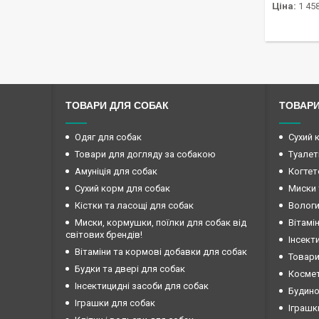
Ціна:
1 458
ТОВАРИ ДЛЯ СОБАК
ТОВАРИ
Одяг для собак
Сухий 
Товари для догляду за собакою
Туалет
Амуніція для собак
Когтет
Сухий корм для собак
Миски 
Кістки та ласощі для собак
Вологи
Миски, кормушки, поїлки для собак від
Вітамі
світових брендів!
Інсект
Вітаміни та кормові добавки для собак
Товари
Будки та двері для собак
Космет
Інсектицидні засоби для собак
Будино
Іграшки для собак
Іграшк