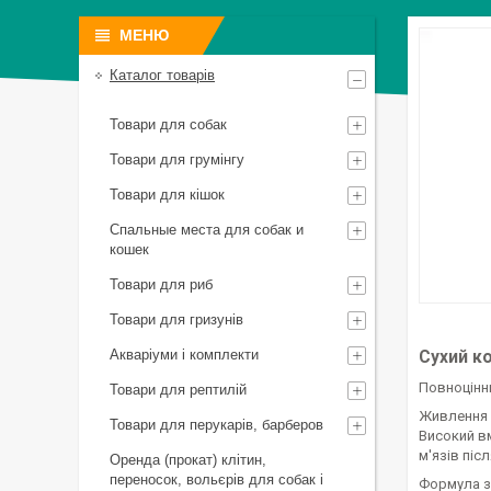
Каталог товарів
Товари для собак
Товари для грумінгу
Товари для кішок
Спальные места для собак и
кошек
Товари для риб
Товари для гризунів
Акваріуми і комплекти
Сухий к
Повноцінни
Товари для рептилій
Живлення м
Товари для перукарів, барберов
Високий вм
м'язів піс
Оренда (прокат) клітин,
переносок, вольєрів для собак і
Формула з 