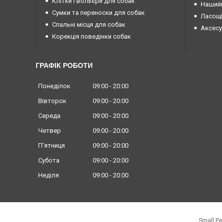
Клітки і вольєри для собак
Нашийн
Сумки та переноски для собак
Ласощі
Спальні місця для собак
Аксесу
Корекція поведінки собак
ГРАФІК РОБОТИ
Понеділок
09:00
20:00
Вівторок
09:00
20:00
Середа
09:00
20:00
Четвер
09:00
20:00
Пʼятниця
09:00
20:00
Субота
09:00
20:00
Неділя
09:00
20:00