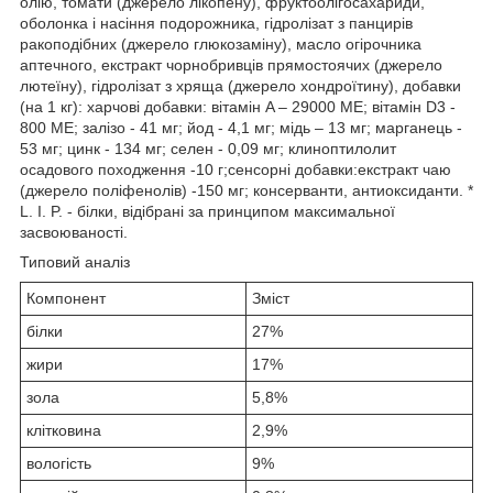
олію, томати (джерело лікопену), фруктоолігосахариди,
оболонка і насіння подорожника, гідролізат з панцирів
ракоподібних (джерело глюкозаміну), масло огірочника
аптечного, екстракт чорнобривців прямостоячих (джерело
лютеїну), гідролізат з хряща (джерело хондроїтину), добавки
(на 1 кг): харчові добавки: вітамін A – 29000 ME; вітамін D3 -
800 ME; залізо - 41 мг; йод - 4,1 мг; мідь – 13 мг; марганець -
53 мг; цинк - 134 мг; селен - 0,09 мг; клиноптилолит
осадового походження -10 г;сенсорні добавки:екстракт чаю
(джерело поліфенолів) -150 мг; консерванти, антиоксиданти. *
L. I. P. - білки, відібрані за принципом максимальної
засвоюваності.
Типовий аналіз
Компонент
Зміст
білки
27%
жири
17%
зола
5,8%
клітковина
2,9%
вологість
9%