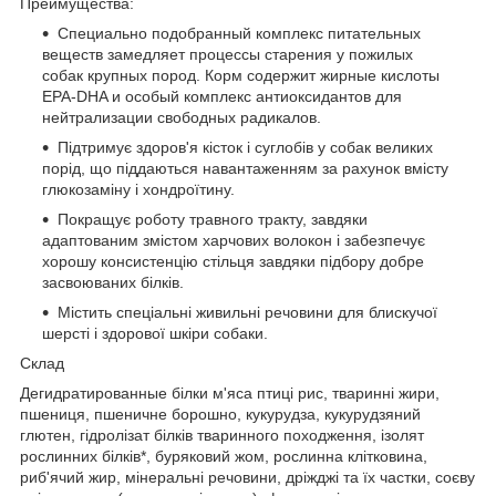
Преимущества:
Специально подобранный комплекс питательных
веществ замедляет процессы старения у пожилых
собак крупных пород. Корм содержит жирные кислоты
EPA-DHA и особый комплекс антиоксидантов для
нейтрализации свободных радикалов.
Підтримує здоров'я кісток і суглобів у собак великих
порід, що піддаються навантаженням за рахунок вмісту
глюкозаміну і хондроїтину.
Покращує роботу травного тракту, завдяки
адаптованим змістом харчових волокон і забезпечує
хорошу консистенцію стільця завдяки підбору добре
засвоюваних білків.
Містить спеціальні живильні речовини для блискучої
шерсті і здорової шкіри собаки.
Склад
Дегидратированные білки м'яса птиці рис, тваринні жири,
пшениця, пшеничне борошно, кукурудза, кукурудзяний
глютен, гідролізат білків тваринного походження, ізолят
рослинних білків*, буряковий жом, рослинна клітковина,
риб'ячий жир, мінеральні речовини, дріжджі та їх частки, соєву