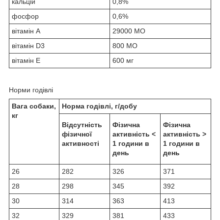
кальцій
0,8%
фосфор
0,6%
вітамін А
29000 МО
вітамін D3
800 МО
вітамін Е
600 мг
Норми годівлі
Вага собаки,
Норма годівлі, г/добу
кг
Відсутність
Фізична
Фізична
фізичної
активність <
активність >
активності
1 години в
1 години в
день
день
26
282
326
371
28
298
345
392
30
314
363
413
32
329
381
433