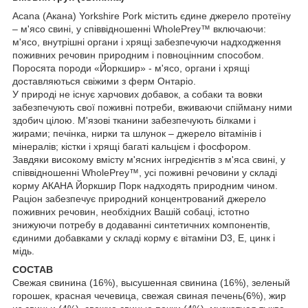
Acana (Акана) Yorkshire Pork містить єдине джерело протеїну
– м'ясо свині, у співвідношенні WholePrey™ включаючи:
м'ясо, внутрішні органи і хрящі забезпечуючи надходження
поживних речовин природним і повноцінним способом.
Поросята породи «Йоркшир» - м'ясо, органи і хрящі
доставляються свіжими з ферм Онтаріо.
У природі не існує харчових добавок, а собаки та вовки
забезпечують свої поживні потреби, вживаючи спійману ними
здобич цілою. М'язові тканини забезпечують білками і
жирами; печінка, нирки та шлунок – джерело вітамінів і
мінералів; кістки і хрящі багаті кальцієм і фосфором.
Завдяки високому вмісту м'ясних інгредієнтів з м'яса свині, у
співвідношенні WholePrey™, усі поживні речовини у складі
корму АКАНА Йоркшир Порк надходять природним чином.
Раціон забезпечує природний концентрований джерело
поживних речовин, необхідних Вашій собаці, істотно
знижуючи потребу в додаванні синтетичних компонентів,
єдиними добавками у складі корму є вітаміни D3, Е, цинк і
мідь.
СОСТАВ
Свежая свинина (16%), высушенная свинина (16%), зеленый
горошек, красная чечевица, свежая свиная печень(6%), жир