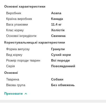
Основні характеристики
Виробник
Acana
Країна виробник
Канада
Вага упаковки
11.4 кг
Клас корму
Холістік
Основні інгредієнти
Свинина
Користувальницькі характеристики
Форма випуску
Гранули
Вид корму
Сухий корм
Розмір породи тварин
Всі породи
Серія
Повсякденний
Основні
Тварина
Собаки
Вікова група
Без обмежень
Приховати