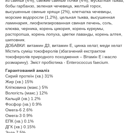
из свиньи (4%), свежие свиные почки (4%), мускатная тыква,
бобы гарбанзо, зеленая чечевица, желтый горох,
высушенные свиные хрящи (2%), клетчатка чечевицы,
морские водоросли (1,2%), цельная тыква, высушенная
ламинария, лиофилизированная свиная печень, соль,
клюква, черника, корень цикория, корень куркумы,
расторопша, корень лопуха, цветки лаванды, корень алтея,
шиповник.
ДОБАВКИ: витамин Д3, витамин E, цинка хелат, меди хелат
Містить суміш токоферолів (збагачений екстрактом
токоферолів природного походження – Вітамін Е і масло
розмарину). Зміст пробіотика - Enterococcus faecium.
Гарантований аналіз
Сирий протеїн (хв.) 31%
Жир (хв.) 15%
Клітковина (макс.) 5%
Вологість (макс.) 12%
Кальцій (хв.) 1.2%
Фосфор (хв.) 0.9%
Омега-6 2.6%
Омега-3 0.9%
ЕПК (хв.) 0.1%
ДГК (хв.) 0.15%
Зола 7.5%