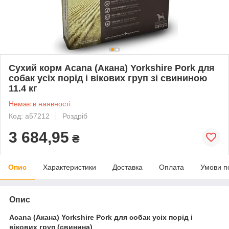
Сухий корм Acana (Акана) Yorkshire Pork для
собак усіх порід і вікових груп зі свининою
11.4 кг
Немає в наявності
Код: a57212
Роздріб
3 684,95
₴
Опис
Характеристики
Доставка
Оплата
Умови п
Опис
Acana (Акана) Yorkshire Pork для собак усіх порід і
вікових груп (свинина)