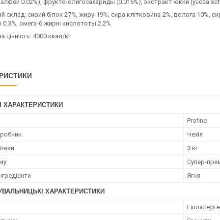
алфей 0.02%), фрукто-олигосахариды (0.015%), экстракт юкки (yucca schi
й склад: сирий білок 27%, жиру-19%, сира клітковина-2%, волога 10%, сир
 0.3%, омега-6 жирні кислототы 2.2%
а цінність: 4000 ккал/кг
РИСТИКИ
І ХАРАКТЕРИСТИКИ
к
Profine
иробник
Чехія
ковки
3 кг
му
Супер-пре
нгредієнти
Ягня
УВАЛЬНИЦЬКІ ХАРАКТЕРИСТИКИ
Гіпоалерг