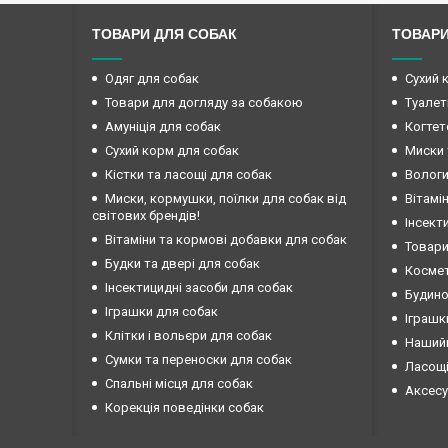
ТОВАРИ ДЛЯ СОБАК
ТОВАРИ
Одяг для собак
Сухий 
Товари для догляду за собакою
Туалет
Амуніція для собак
Когтет
Сухий корм для собак
Миски 
Кістки та ласощі для собак
Вологи
Миски, кормушки, поїлки для собак від
Вітамі
світових брендів!
Інсект
Вітаміни та кормові добавки для собак
Товари
Будки та двері для собак
Космет
Інсектицидні засоби для собак
Будино
Іграшки для собак
Іграшк
Клітки і вольєри для собак
Нашийн
Сумки та переноски для собак
Ласощі
Спальні місця для собак
Аксесу
Корекція поведінки собак