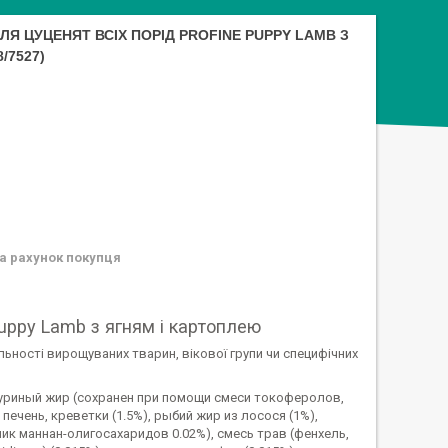
Я ЦУЦЕНЯТ ВСІХ ПОРІД PROFINE PUPPY LAMB З
/7527)
а рахунок покупця
Puppy Lamb з ягням і картоплею
льності вирощуваних тварин, вікової групи чи специфічних
, куриный жир (сохранен при помощи смеси токоферолов,
ечень, креветки (1.5%), рыбий жир из лосося (1%),
ик маннан-олигосахаридов 0.02%), смесь трав (фенхель,