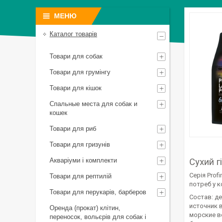
Каталог товарів
Товари для собак
Товари для грумінгу
Товари для кішок
Спальные места для собак и
кошек
Товари для риб
Товари для гризунів
Акваріуми і комплекти
Сухий г
Серія Prof
Товари для рептилій
потреб у к
Товари для перукарів, барберов
Состав: де
источник в
Оренда (прокат) клітин,
морские во
переносок, вольєрів для собак і