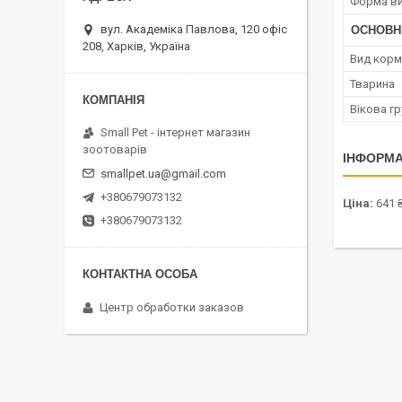
Форма ви
вул. Академіка Павлова, 120 офіс
ОСНОВН
208, Харків, Україна
Вид корм
Тварина
Вікова гр
Small Pet - інтернет магазин
зоотоварів
ІНФОРМА
smallpet.ua@gmail.com
+380679073132
Ціна:
641 
+380679073132
Центр обработки заказов