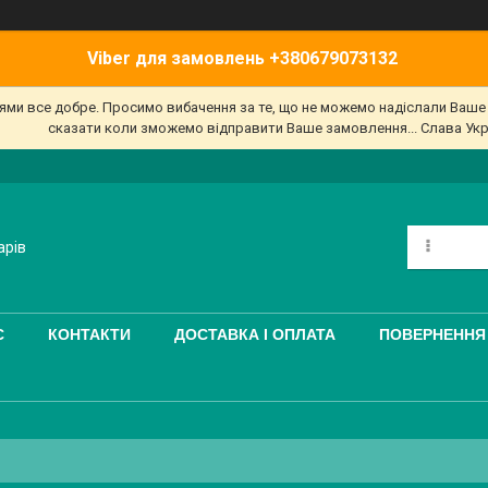
Viber для замовлень +380679073132
'ями все добре. Просимо вибачення за те, що не можемо надіслали Ваш
сказати коли зможемо відправити Ваше замовлення... Слава Укр
арів
С
КОНТАКТИ
ДОСТАВКА І ОПЛАТА
ПОВЕРНЕННЯ 