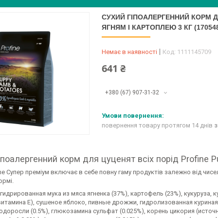
СУХИЙ ГІПОАЛЕРГЕННИЙ КОРМ ДЛ
ЯГНЯМ І КАРТОПЛЕЮ 3 КГ (170548
Немає в наявності
Код:
1111145709
641 ₴
+380 (67) 907-31-32
повернення товару протягом 14 днів
з
іпоалергенний корм для цуценят всіх порід Profine 
ine Супер преміум включає в себе повну гаму продуктів залежно від чисе
ормі.
гидрированная мука из мяса ягненка (37%), картофель (23%), кукуруза
итамина Е), сушеное яблоко, пивные дрожжи, гидролизованная куриная п
доросли (0.5%), глюкозамина сульфат (0.025%), корень цикория (источн