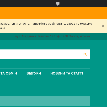
е замовлення вчасно, наше місто зруйноване, зараз не можемо
аїні
вул. Академіка Павлова, 120 офіс 208, Харків, Україна
ТА ОБМІН
ВІДГУКИ
НОВИНИ ТА СТАТТІ