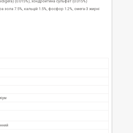
digera) (0.015%), хондроитина сульфат (0.015%)
а зола 7.5%, кальцій 1.5%, фосфор 1.2%, омега-3 жирні
міум
енний