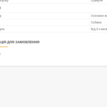
пуску
Гранули
І
у
Основне ж
Собаки
упа
Від 3-х міс
ЦІЯ ДЛЯ ЗАМОВЛЕННЯ
₴