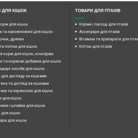
 ДЛЯ КІШОК
ТОВАРИ ДЛЯ ПТАХІВ
корм для кішок
Корми і ласощі для птахів
и та наповнювачі для кішок
Аксесуари для птахів
очки, дряпки
Вітаміни та препарати для птах
та поїлки для кішок
Клітки для птахів
й корм для кішок, консерви
ни та кормові добавки для кішок
ицидні засоби для кішок
 для догляду за кішками
ика та догляд за кішками
чки та переноски для кішок
и для кішок
ики і шлейки для кішок
 для кішок
ари для кішок