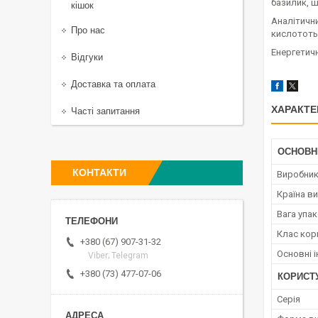
базилик, ш
кішок
Аналітични
Про нас
кислототы
Енергетичн
Відгуки
Доставка та оплата
ХАРАКТЕ
Часті запитання
ОСНОВН
КОНТАКТИ
Виробни
Країна в
Вага упа
Клас кор
+380 (67) 907-31-32
Основні і
Viber; Telegram
+380 (73) 477-07-06
КОРИСТ
Серія