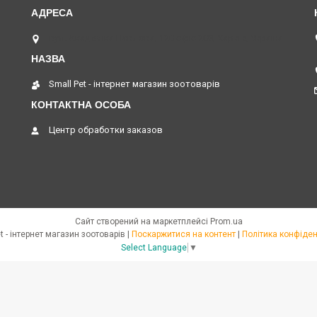
вул. Академіка Павлова, 120 офіс 208, Харків, Україна
Small Pet - інтернет магазин зоотоварів
Центр обработки заказов
Сайт створений на маркетплейсі
Prom.ua
Small Pet - інтернет магазин зоотоварів |
Поскаржитися на контент
|
Політика конфіден
Select Language
▼