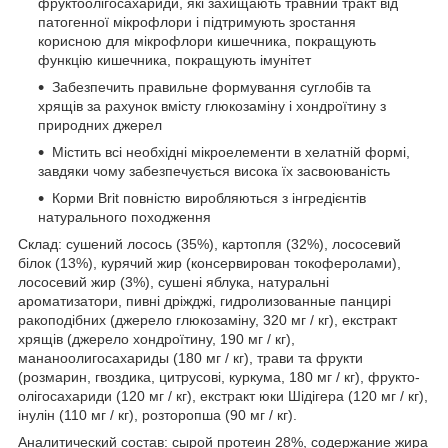
фруктоолігосахариди, які захищають травний тракт від
патогенної мікрофлори і підтримують зростання
корисною для мікрофлори кишечника, покращують
функцію кишечника, покращують імунітет
Забезпечить правильне формування суглобів та
хрящів за рахунок вмісту глюкозаміну і хондроїтину з
природних джерел
Містить всі необхідні мікроелементи в хелатній формі,
завдяки чому забезпечується висока їх засвоюваність
Корми Brit повністю виробляються з інгредієнтів
натурального походження
Склад: сушений лосось (35%), картопля (32%), лососевий
білок (13%), курячий жир (консервирован токоферолами),
лососевий жир (3%), сушені яблука, натуральні
ароматизатори, пивні дріжджі, гидролизованные панцирі
ракоподібних (джерело глюкозаміну, 320 мг / кг), екстракт
хрящів (джерело хондроїтину, 190 мг / кг),
мананоолигосахариды (180 мг / кг), трави та фрукти
(розмарин, гвоздика, цитрусові, куркума, 180 мг / кг), фрукто-
олігосахариди (120 мг / кг), екстракт юки Шідігера (120 мг / кг),
інулін (110 мг / кг), розторопша (90 мг / кг).
Аналитический состав: сырой протеин 28%, содержание жира