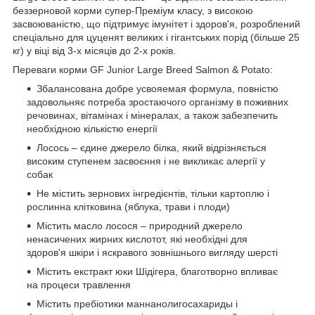
беззерновой корми супер-Преміум класу, з високою
засвоюваністю, що підтримує імунітет і здоров'я, розроблений
спеціально для цуценят великих і гігантських порід (більше 25
кг) у віці від 3-х місяців до 2-х років.
Переваги корми GF Junior Large Breed Salmon & Potato:
Збалансована добре усвояемая формула, повністю
задовольняє потреба зростаючого організму в поживних
речовинах, вітамінах і мінералах, а також забезпечить
необхідною кількістю енергії
Лосось – єдине джерело білка, який відрізняється
високим ступенем засвоєння і не викликає алергії у
собак
Не містить зернових інгредієнтів, тільки картоплю і
рослинна клітковина (яблука, трави і плоди)
Містить масло лосося – природний джерело
ненасичених жирних кислотот, які необхідні для
здоров'я шкіри і яскравого зовнішнього вигляду шерсті
Містить екстракт юки Шідігера, благотворно впливає
на процеси травлення
Містить пребіотики маннанолигосахариды і