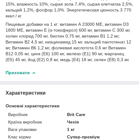
15%, влажность 10%, сырая зола 7,4%, сырая клетчатка 2,5%,
кальций 1,2%, фосфор 1,0%. Энергетическая ценность 3 770
ккал / кг.
Пищевые добавки на 1 кг: витамин А 23000 МЕ, витамин D3
1800 МЕ, витамин Е (α-токоферол) 600 мг, витамин С 300 мг,
холин хлорид 700 мг, биотин 0,75 мг, витамин В1 1,2 мг,
Витамин В2 4,5 мг, ниацинамид 15 мг, кальций пантотенат 12
мг, Витамин В6 1,2 мг, фолиевая кислотота 0,6 мг Витамин
В12 0,05 мг, цинк (Е6) 100 мг, железо (Е1) 90 мг, марганец
(Е5) 45 мг, йод (Е2) 0,8 мг, медь (Е4) 18 мг, селен (Е8) 0,3 мг.
Приховати
Характеристики
Основні характеристики
Виробник
Brit Care
Країна виробник
Чехія
Вага упаковки
1 кг
Клас корму
Супер-преміум