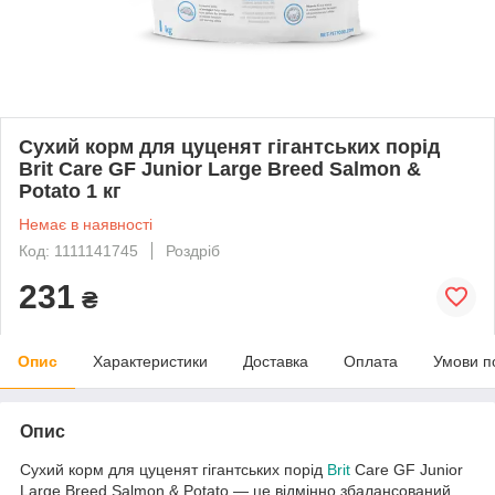
Сухий корм для цуценят гігантських порід
Brit Care GF Junior Large Breed Salmon &
Potato 1 кг
Немає в наявності
Код: 1111141745
Роздріб
231
₴
Опис
Характеристики
Доставка
Оплата
Умови п
Опис
Сухий корм для цуценят гігантських порід
Brit
Care GF Junior
Large Breed Salmon & Potato — це відмінно збалансований