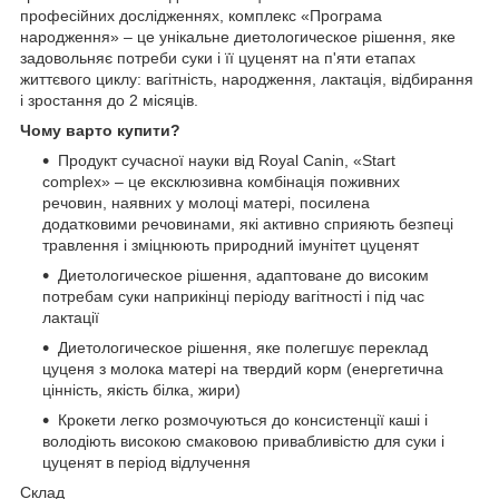
професійних дослідженнях, комплекс «Програма
народження» – це унікальне диетологическое рішення, яке
задовольняє потреби суки і її цуценят на п'яти етапах
життєвого циклу: вагітність, народження, лактація, відбирання
і зростання до 2 місяців.
Чому варто купити?
Продукт сучасної науки від Royal Canin, «Start
complex» – це ексклюзивна комбінація поживних
речовин, наявних у молоці матері, посилена
додатковими речовинами, які активно сприяють безпеці
травлення і зміцнюють природний імунітет цуценят
Диетологическое рішення, адаптоване до високим
потребам суки наприкінці періоду вагітності і під час
лактації
Диетологическое рішення, яке полегшує переклад
цуценя з молока матері на твердий корм (енергетична
цінність, якість білка, жири)
Крокети легко розмочуються до консистенції каші і
володіють високою смаковою привабливістю для суки і
цуценят в період відлучення
Склад