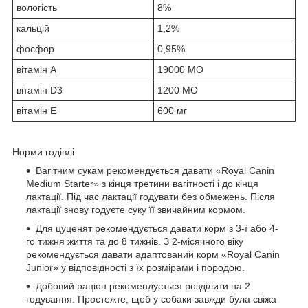
вологість
8%
кальцій
1,2%
фосфор
0,95%
вітамін А
19000 МО
вітамін D3
1200 МО
вітамін Е
600 мг
Норми годівлі
Вагітним сукам рекомендується давати «Royal Canin
Medium Starter» з кінця третини вагітності і до кінця
лактації. Під час лактації годувати без обмежень. Після
лактації знову годуєте суку її звичайним кормом.
Для цуценят рекомендується давати корм з 3-ї або 4-
го тижня життя та до 8 тижнів. З 2-місячного віку
рекомендується давати адаптований корм «Royal Canin
Junior» у відповідності з їх розмірами і породою.
Добовий раціон рекомендується розділити на 2
годування. Простежте, щоб у собаки завжди була свіжа