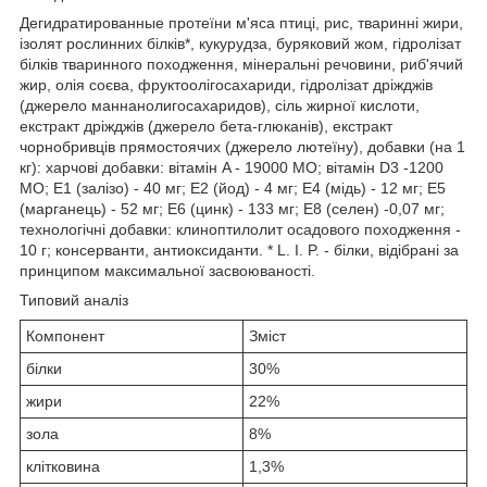
Дегидратированные протеїни м'яса птиці, рис, тваринні жири,
ізолят рослинних білків*, кукурудза, буряковий жом, гідролізат
білків тваринного походження, мінеральні речовини, риб'ячий
жир, олія соєва, фруктоолігосахариди, гідролізат дріжджів
(джерело маннанолигосахаридов), сіль жирної кислоти,
екстракт дріжджів (джерело бета-глюканів), екстракт
чорнобривців прямостоячих (джерело лютеїну), добавки (на 1
кг): харчові добавки: вітамін A - 19000 МО; вітамін D3 -1200
MO; E1 (залізо) - 40 мг; E2 (йод) - 4 мг; E4 (мідь) - 12 мг; E5
(марганець) - 52 мг; E6 (цинк) - 133 мг; E8 (селен) -0,07 мг;
технологічні добавки: клиноптилолит осадового походження -
10 г; консерванти, антиоксиданти. * L. I. P. - білки, відібрані за
принципом максимальної засвоюваності.
Типовий аналіз
Компонент
Зміст
білки
30%
жири
22%
зола
8%
клітковина
1,3%