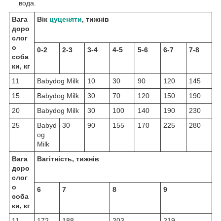
вода.
Вага
Вік
цуценяти
, тижнів
доро
слог
о
0-2
2-3
3-4
4-5
5-6
6-7
7-8
соба
ки, кг
11
Babydog Milk
10
30
90
120
145
15
Babydog Milk
30
70
120
150
190
20
Babydog Milk
30
100
140
190
230
25
Babyd
30
90
155
170
225
280
og
Milk
Вага
Вагітність, тижнів
доро
слог
о
6
7
8
9
соба
ки, кг
11
172
188
203
219