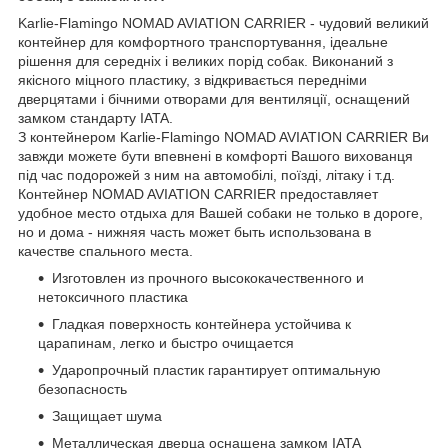
Karlie-Flamingo NOMAD AVIATION CARRIER - чудовий великий
контейнер для комфортного транспортування, ідеальне
рішення для середніх і великих порід собак. Виконаний з
якісного міцного пластику, з відкривається передніми
дверцятами і бічними отворами для вентиляції, оснащений
замком стандарту IATA.
З контейнером Karlie-Flamingo NOMAD AVIATION CARRIER Ви
завжди можете бути впевнені в комфорті Вашого вихованця
під час подорожей з ним на автомобілі, поїзді, літаку і т.д.
Контейнер NOMAD AVIATION CARRIER предоставляет
удобное место отдыха для Вашей собаки не только в дороге,
но и дома - нижняя часть может быть использована в
качестве спального места.
Изготовлен из прочного высококачественного и
нетоксичного пластика
Гладкая поверхность контейнера устойчива к
царапинам, легко и быстро очищается
Ударопрочный пластик гарантирует оптимальную
безопасность
Защищает шума
Металлическая дверца оснащена замком IATA