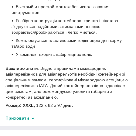
Быстрый и простой монтаж без использования
инструментов
Розбірна конструкція контейнера: кришка і підстава
з'єднуються надійними затискачами, швидко
збираються/розбираються і легко миється.
Комплектується пластиковими годівницею для корму
та/або води
У комплект входить набір міцних коліс
Важливо знати
: Згідно з правилами міжнародних
авіаперевізників для авіаперельотів необхідні контейнери зі
спеціальним замком, сертифіковані міжнародною асоціацією
авіаперевізників IATA. Даний контейнер повністю відповідає
цим вимогам, але рекомендуємо узгодити габарити з
конкретної авіакомпанією.
Розмір: XXXL,
122 x 82 x 97
див.
Приховати