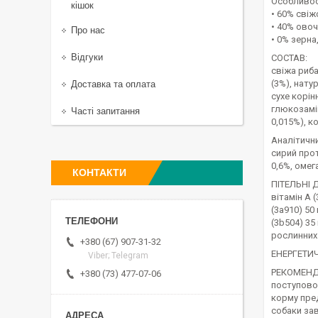
Особливост
кішок
• 60% свіж
• 40% овоч
Про нас
• 0% зерна
Відгуки
СОСТАВ:
свіжа риба
(3%), нату
Доставка та оплата
сухе корінн
глюкозамін
Часті запитання
0,015%), к
Аналітичн
сирий прот
0,6%, омега
КОНТАКТИ
ПІТЕЛЬНІ 
вітамін A (
(3a910) 50 
(3b504) 35
рослинних 
+380 (67) 907-31-32
ЕНЕРГЕТИЧ
Viber; Telegram
РЕКОМЕНДАЦ
+380 (73) 477-07-06
поступово 
корму пред
собаки зав