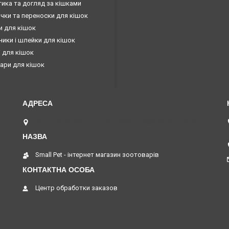
ика та догляд за кішками
чки та переноски для кішок
и для кішок
ики і шлейки для кішок
 для кішок
ари для кішок
вул. Академіка Павлова, 120 офіс 208, Харків, Україна
Small Pet - інтернет магазин зоотоварів
Центр обработки заказов