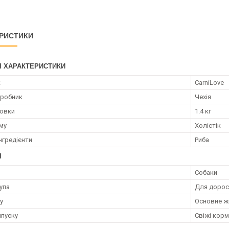
РИСТИКИ
І ХАРАКТЕРИСТИКИ
к
CarniLove
иробник
Чехія
ковки
1.4 кг
му
Холістік
нгредієнти
Риба
І
Собаки
упа
Для дорос
у
Основне ж
пуску
Свіжі кор