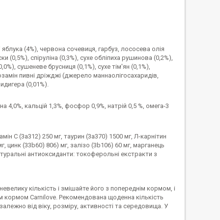
 яблука (4%), червона сочевиця, гарбуз, лососева олія
 (0,5%), спіруліна (0,3%), сухе обліпиха рушинова (0,2%),
0,0%), сушеневе брусниця (0,1%), сухе тім'ян (0,1%),
озамін пивні дріжджі (джерело маннаолігосахаридів,
идигера (0,01%).
а 4,0%, кальцій 1,3%, фосфор 0,9%, натрій 0,5 %, омега-3
амін C (3a312) 250 мг, таурин (3a370) 1500 мг, Л-карнітин
мг, цинк (33b60) 806) мг, залізо (3b106) 60 мг, марганець
ть натуральні антиоксиданти: токоферольні екстракти з
велику кількість і змішайте його з попереднім кормом, і
м кормом Carnilove. Рекомендована щоденна кількість
лежно від віку, розміру, активності та середовища. У