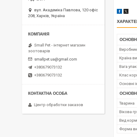
вул. Академіка Павлова, 120 офіс
208, Харків, Україна
ХАРАКТЕ
ОСНОВН
Small Pet - інтернет магазин
Виробни
зоотоварів
Країна в
smallpet.ua@gmail.com
Вага упа
+380679073132
Клас кор
+380679073132
Основні і
ОСНОВН
Тварина
Центр обработки заказов
Вікова гр
Вид корм
Форма ви