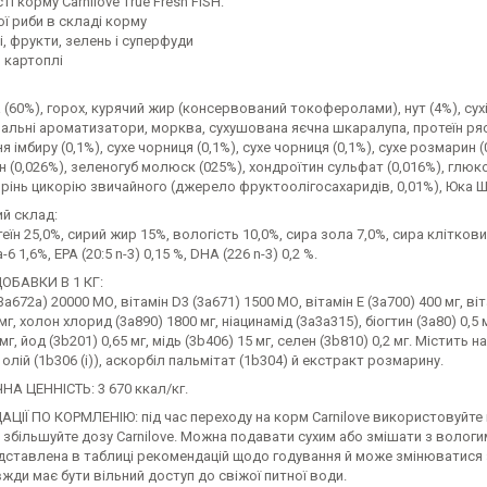
і корму Carnilove True Fresh FISH:
ої риби в складі корму
і, фрукти, зелень і суперфуди
, картоплі
 (60%), горох, курячий жир (консервований токоферолами), нут (4%), сухі
ральні ароматизатори, морква, сухушована яєчна шкаралупа, протеїн ряски
я імбиру (0,1%), сухе чорниця (0,1%), сухе чорниця (0,1%), сухе розмарин (
 (0,026%), зеленогуб молюск (025%), хондроїтин сульфат (0,016%), глюк
орінь цикорію звичайного (джерело фруктоолігосахаридів, 0,01%), Юка Ш
ий склад:
еїн 25,0%, сирий жир 15%, вологість 10,0%, сира зола 7,0%, сира клітковин
-6 1,6%, EPA (20:5 n-3) 0,15 %, DHA (226 n-3) 0,2 %.
ДОБАВКИ В 1 КГ:
3a672a) 20000 МО, вітамін D3 (3a671) 1500 МО, вітамін E (3a700) 400 мг, віт
мг, холон хлорид (3a890) 1800 мг, ніацинамід (3a3a315), біогтин (3a80) 0,5 
 мг, йод (3b201) 0,65 мг, мідь (3b406) 15 мг, селен (3b810) 0,2 мг. Місти
олій (1b306 (i)), аскорбіл пальмітат (1b304) й екстракт розмарину.
НА ЦЕННІСТЬ: 3 670 ккал/кг.
ІЇ ПО КОРМЛЕНІЮ: під час переходу на корм Carnilove використовуйте не
збільшуйте дозу Carnilove. Можна подавати сухим або змішати з вологи
ставлена в таблиці рекомендацій щодо годування й може змінюватися за
жди має бути вільний доступ до свіжої питної води.