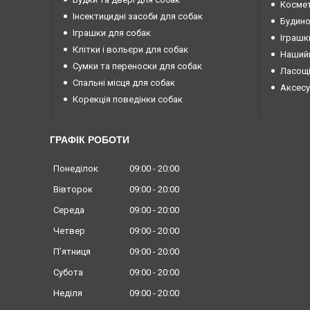
Космет
Інсектицидні засоби для собак
Будино
Іграшки для собак
Іграшк
Клітки і вольєри для собак
Нашийн
Сумки та переноски для собак
Ласощі
Спальні місця для собак
Аксесу
Корекція поведінки собак
ГРАФІК РОБОТИ
Понеділок
09:00
20:00
Вівторок
09:00
20:00
Середа
09:00
20:00
Четвер
09:00
20:00
Пʼятниця
09:00
20:00
Субота
09:00
20:00
Неділя
09:00
20:00