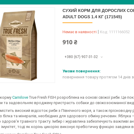
СУХИЙ КОРМ ДЛЯ ДОРОСЛИХ СОБА
ADULT DOGS 1.4 КГ (171545)
Немає в наявності
Код:
1111166052
910 ₴
+380 (67) 907-31-32
повернення товару протягом 14 днів
з
 корму
Carnilove
True Fresh FISH розроблена на основі свіжої риби. Це п
и та задовольняє вроджену пристрасть собаки до свіжозоюманної вид
містить високий відсоток риби з Північного моря, а також прісноводну
 білка та мінералів, необхідних для здорового обміну речовин. Яблука 
о здоров'я травного тракту. Імбир і журавлина забезпечують важливі 
імунітет, тоді як корінь цикорію виконує пребіотичну функцію завдяки вм