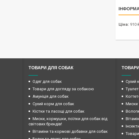
ІНФОРМА
Ціна:
910 
ТОВАРИ ДЛЯ СОБАК
ТОВАРИ
Одяг для собак
Сухий 
Товари для догляду за собакою
Туалет
Амуніція для собак
Когтет
Сухий корм для собак
Миски 
Кістки та ласощі для собак
Вологи
Миски, кормушки, поїлки для собак від
Вітамі
світових брендів!
Інсект
Вітаміни та кормові добавки для собак
Товари
Будки та двері для собак