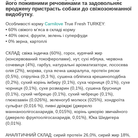
його поживними речовинами та задовольняє
вроджену пристрасть собаки до свіжозоюманної
видобутку.
Особливості корму
Carnilove
True Fresh TURKEY:
• 60% свіжого м'яса в складі корму
• 40% овочі, фрукти, зелень і суперфуди
• 0% зерна, картоплі
СКЛАД: свіжа індичка (60%), горох, курячий жир
(консервований токоферолами), нут, сухі яблука, червона
сочевиця (4%), гарбуз, натуральні ароматизатори, лососева
олія (2%), морква, суха яєчна шкаралупа, протеїн ряски
(0,5%), спіруліна (0,3 %), сушена обліпиха крешиноподібна
(0,2%), сухий корінь імбиру (0,1%), суха чорниця (0,1%), сухе
чорниця (0,1%), сухе розмарин (0,1%), сушена брусниця
(0,1%), сухий чебрецю (0,1%), сухий чебрецю (0,1%),
глюкозамін (0,026%), зеленогуб молюск (025%), хондроїта
сульфат (0,016 %), пивні дріжджі (джерело
маннаноолігосахаридів, 0,015%), корінь цикорію звичайного
(джерело фруктоолігосахаридів, 0,01%), Юка Шидигера
(0,01%).
АНАЛІТИЧНИЙ СКЛАД: сирий протеїн 26,0%, сирий жир 18%,