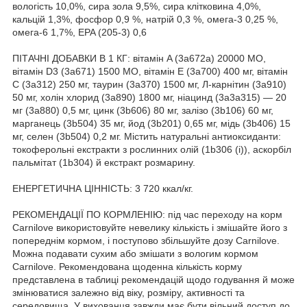
вологість 10,0%, сира зола 9,5%, сира клітковина 4,0%,
кальцій 1,3%, фосфор 0,9 %, натрій 0,3 %, омега-3 0,25 %,
омега-6 1,7%, EPA (205-3) 0,6
ПІТАЧНІ ДОБАВКИ В 1 КГ: вітамін A (3a672a) 20000 МО,
вітамін D3 (3a671) 1500 МО, вітамін E (3a700) 400 мг, вітамін
C (3a312) 250 мг, таурин (3a370) 1500 мг, Л-карнітин (3a910)
50 мг, холін хлорид (3a890) 1800 мг, ніацинд (3a3a315) — 20
мг (3a880) 0,5 мг, цинк (3b606) 80 мг, залізо (3b106) 60 мг,
марганець (3b504) 35 мг, йод (3b201) 0,65 мг, мідь (3b406) 15
мг, селен (3b504) 0,2 мг. Містить натуральні антиоксиданти:
токоферольні екстракти з рослинних олій (1b306 (i)), аскорбіл
пальмітат (1b304) й екстракт розмарину.
ЕНЕРГЕТИЧНА ЦІННІСТЬ: 3 720 ккал/кг.
РЕКОМЕНДАЦІЇ ПО КОРМЛЕНІЮ: під час переходу на корм
Carnilove використовуйте невелику кількість і змішайте його з
попереднім кормом, і поступово збільшуйте дозу Carnilove.
Можна подавати сухим або змішати з вологим кормом
Carnilove. Рекомендована щоденна кількість корму
представлена в таблиці рекомендацій щодо годування й може
змінюватися залежно від віку, розміру, активності та
середовища. У вихованця завжди має бути вільний доступ до