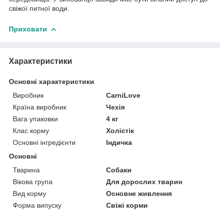
свіжої питної води.
Приховати
Характеристики
Основні характеристики
Виробник
CarniLove
Країна виробник
Чехія
Вага упаковки
4 кг
Клас корму
Холістік
Основні інгредієнти
Індичка
Основні
Тварина
Собаки
Вікова група
Для дорослих тварин
Вид корму
Основне живлення
Форма випуску
Свіжі корми