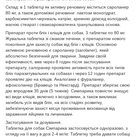
Склад: в 1 таблетці як активну речовину міститься сароланер
80 мг, а також допоміжні речовини: лактози моногідрат,
карбоксиметил-черхмаль натрію, кремнію діоксид колоїдний,
магнію стеарат і смакоароматична гранульована основа.
Препарат проти бліх і кліщів для собак, 3 таблетки по 80 мг.
Жувальна таблетка зі смаком печінки, є препаратом нового
покоління для захисту собак від бліх і кліщів. Основною
активною речовиною є сароланер (sarolaner), який
абсолютно безпечний для тварини. Завдяки своїй
ефективності, вже через 8 годин після застосування
препарату, салоранер проявляє активність проти всіх типів
бліх паразитувальних на собаках і через 12 годин препарат
проявляє дію на кліщів. Аналогами є фураланер,
афоксоланер (Бравецо та Нексгард). Препарат зберігає свою
дію впродовж 35 днів (5 тижнів). Симпарика повністю знищує
всі види кліщів, включно з іксодовими, а також викликає
загибель усіх видів бліх, на всіх стадіях розвитку,
забезпечуючи захист місця проживання вихованця від
зараження яйцями та личинками.
Застосування та дозування.
Таблетка для собак Сімпарика застосовується одноразово, з
огляду на її вагу в дозі 2-4 мг/кг. Таблетку треба давати собаці