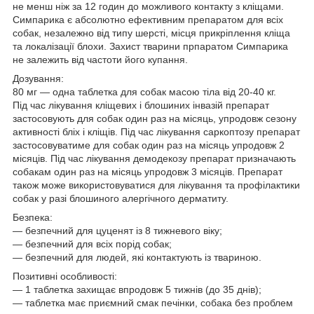
не менш ніж за 12 годин до можливого контакту з кліщами.
Симпарика є абсолютно ефективним препаратом для всіх
собак, незалежно від типу шерсті, місця прикріплення кліща
та локалізації блохи. Захист тварини прпаратом Симпарика
не залежить від частоти його купання.
Дозування:
80 мг — одна таблетка для собак масою тіла від 20-40 кг.
Під час лікування кліщевих і блошиних інвазій препарат
застосовують для собак один раз на місяць, упродовж сезону
активності бліх і кліщів. Під час лікування саркоптозу препарат
застосовуватиме для собак один раз на місяць упродовж 2
місяців. Під час лікування демодекозу препарат призначають
собакам один раз на місяць упродовж 3 місяців. Препарат
також може використовуватися для лікування та профілактики
собак у разі блошиного алергічного дерматиту.
Безпека:
― безпечний для цуценят із 8 тижневого віку;
― безпечний для всіх порід собак;
― безпечний для людей, які контактують із твариною.
Позитивні особливості:
― 1 таблетка захищає впродовж 5 тижнів (до 35 днів);
— таблетка має приємний смак печінки, собака без проблем