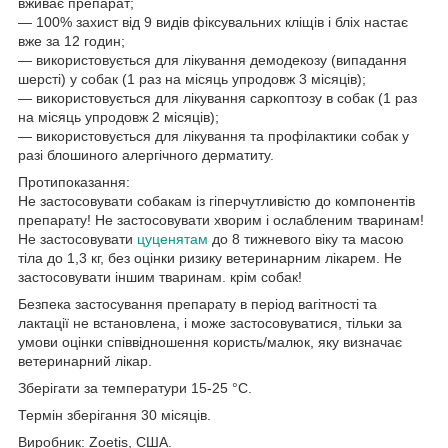
вживає препарат;
― 100% захист від 9 видів фіксувальних кліщів і бліх настає
вже за 12 годин;
― використовується для лікування демодекозу (випадання
шерсті) у собак (1 раз на місяць упродовж 3 місяців);
― використовується для лікування саркоптозу в собак (1 раз
на місяць упродовж 2 місяців);
― використовується для лікування та профілактики собак у
разі блошиного алергічного дерматиту.
Протипоказання:
Не застосовувати собакам із гіперчутливістю до компонентів
препарату! Не застосовувати хворим і ослабленим тваринам!
Не застосовувати
цуценятам
до 8 тижневого віку та масою
тіла до 1,3 кг, без оцінки ризику ветеринарним лікарем. Не
застосовувати іншим тваринам. крім собак!
Безпека застосування препарату в період вагітності та
лактації не встановлена, і може застосовуватися, тільки за
умови оцінки співвідношення користь/малюк, яку визначає
ветеринарний лікар.
Зберігати за температури 15-25 °C.
Термін зберігання 30 місяців.
Виробник: Zoetis, США.