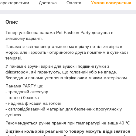
арактеристики
Доставка
Оплата
Умови повернення
Опис
Тепер улюблена панама Pet Fashion Party доступна в
зимовому варіанті.
Панама із світлоповертального матеріалу не тільки зігріє в
мороз, але і зробить чотириногого друга помітним в сутінках і
темряві.
У панамі є зручні вирізи для вушок і подвійні гумки з
фіксатором, які гарантують, що головний убір не впаде.
Зсередини панама утеплена зігріваючим м'яким матеріалом.
Панама PARTY це:
- трендовий аксесуар
- тепло і безпека
- надійна фіксація на голові
- світловідбиваючий матеріал для безпечних прогулянок у
сутінках
Рекомендується ручне прання при температурі не вище 40 ℃
Відтінки кольорів реального товару можуть відрізнятися