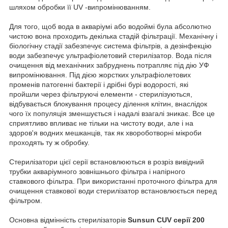
шляхом обробки її UV -випромінюванням.
Для того, щоб вода в акваріумі або водоймі була абсолютно
чистою вона проходить декілька стадій фільтрації. Механічну і
біологічну стадії забезпечує система фільтрів, а дезінфекцію
води забезпечує ультрафіолетовий стерилізатор. Вода після
очищення від механічних забруднень потрапляє під дію УФ
випромінювання. Під дією жорстких ультрафіолетових
променів патогенні бактерії і дрібні бурі водорості, які
пройшли через фільтруючі елементи - стерилізуються,
відбувається блокування процесу ділення клітин, внаслідок
чого їх популяція зменшується і надалі взагалі зникає. Все це
сприятливо впливає не тільки на чистоту води, але і на
здоров'я водних мешканців, так як хвороботворні мікроби
проходять ту ж обробку.
Стерилізатори цієї серії встановлюються в розріз вивідний
трубки акваріумного зовнішнього фільтра і напірного
ставкового фільтра. При використанні проточного фільтра для
очищення ставкової води стерилізатор встановлюється перед
фільтром.
Основна відмінність стерилізаторів
Sunsun CUV серії 200