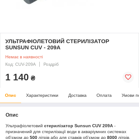
УЛЬТРАФІОЛЕТОВИЙ СТЕРИЛІЗАТОР
SUNSUN CUV - 209А
Немає в наявності
Код: CUV-209A
Роздріб
1 140
₴
Опис
Характеристики
Доставка
Оплата
Умови п
Опис
Ультрафіолетовий
стерилізатор Sunsun CUV 209A
-
призначений для стерилізації води в акваріумних системах
об'ємом до
500
літрів або для ставків об'ємом до
8000
літрів,