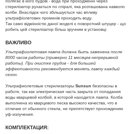
полягає в його будові - вода при проходженні через
стерилізатор рухається по спіралі, яка розташована навколо
колби. Внаслідок чого збільшується час впливу
ультрафіолетових променів проходить воду.
Так само відмінністю даної моделі є поворотний штуцер - що
робить цей стерилізатор більш зручним в установці.
ВАЖЛИВО
Ультрафиолетовая лампа должна быть заменена после
8000 часов работы (примерно 11 месяцев непрерывной
работы). При очистке прудов - для большей
эффективности рекомендуется менять лампу каждый
сезон.
Ультрафиолетовые стерилизаторы
Sunsun
безопасны в
работе, так как электрическая часть закрыта от попадания
воды кварцевой колбой, в которой находится лампа. Колба
выполнена из кварцевого песка высокого качества, что в
отличие от обычного стекла, не препятствует прохождению
уф-излучения.
КОМПЛЕКТАЦИЯ: