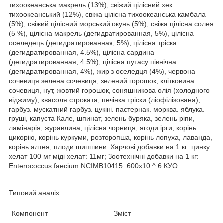
тихоокеанська макрель (13%), свіжий цілісний хек
тихоокеанський (12%), свіжа цілісна тихоокеанська камбала
(5%), свіжий цілісний морський окунь (5%), свіжа цілісна солея
(5 %), цілісна макрель (дегидратированная, 5%), цілісна
оселедець (дегидратированная, 5%), цілісна тріска
(дегидратированная, 4.5%), цілісна сардина
(дегидратированная, 4.5%), цілісна путасу північна
(дегидратированная, 4%), жир з оселедця (4%), червона
сочевиця зелена сочевиця, зелений горошок, клітковина
сочевиця, нут, жовтий горошок, соняшникова олія (холодного
віджиму), квасоля строката, печінка тріски (ліофілізована),
гарбуз, мускатний гарбуз, цукіні, пастернак, морква, яблука,
груші, капуста Кале, шпинат, зелень буряка, зелень ріпи,
ламінарія, журавлина, цілісна чорниця, ягоди ірги, корінь
цикорію, корінь куркуми, розторопша, корінь лопуха, лаванда,
корінь алтея, плоди шипшини. Харчові добавки на 1 кг: цинку
хелат 100 мг міді хелат: 11мг; Зоотехнічні добавки на 1 кг:
Enterococcus faecium NCIMB10415: 600x10 ^ 6 КУО.
Типовий аналіз
Компонент
Зміст