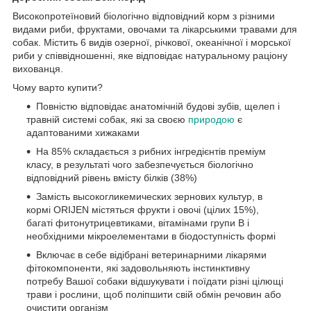
Високопротеїновий біологічно відповідний корм з різними
видами риби, фруктами, овочами та лікарськими травами для
собак. Містить 6 видів озерної, річкової, океанічної і морської
риби у співвідношенні, яке відповідає натуральному раціону
вихованця.
Чому варто купити?
Повністю відповідає анатомічній будові зубів, щелеп і
травній системі собак, які за своєю
природою
є
адаптованими хижаками
На 85% складається з рибних інгредієнтів преміум
класу, в результаті чого забезпечується біологічно
відповідний рівень вмісту білків (38%)
Замість высокогликемических зернових культур, в
кормі ORIJEN містяться фрукти і овочі (цілих 15%),
багаті фитонутрицевтиками, вітамінами групи В і
необхідними мікроелементами в біодоступність формі
Включає в себе відібрані ветеринарними лікарями
фітокомпоненти, які задовольняють інстинктивну
потребу Вашої собаки відшукувати і поїдати різні цілющі
трави і рослини, щоб поліпшити свій обмін речовин або
очистити організм