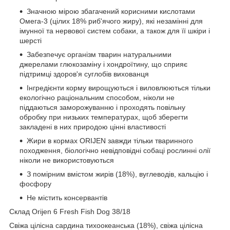
Значною мірою збагачений корисними кислотами
Омега-3 (цілих 18% риб'ячого жиру), які незамінні для
імунної та нервової систем собаки, а також для її шкіри і
шерсті
Забезпечує організм тварин натуральними
джерелами глюкозаміну і хондроїтину, що сприяє
підтримці здоров'я суглобів вихованця
Інгредієнти корму вирощуються і виловлюються тільки
екологічно раціональним способом, ніколи не
піддаються заморожуванню і проходять повільну
обробку при низьких температурах, щоб зберегти
закладені в них природою цінні властивості
Жири в кормах ORIJEN завжди тільки тваринного
походження, біологічно невідповідні собаці рослинні олії
ніколи не використовуються
З помірним вмістом жирів (18%), вуглеводів, кальцію і
фосфору
Не містить консервантів
Склад Orijen 6 Fresh Fish Dog 38/18
Свіжа цілісна сардина тихоокеанська (18%), свіжа цілісна