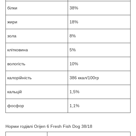
білки
38%
жири
18%
зола
8%
клітковина
5%
вологість
10%
калорійність
386 ккал/100гр
кальцій
1,5%
фосфор
1,1%
Норми годівлі Orijen 6 Fresh Fish Dog 38/18