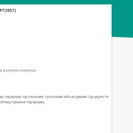
РТ2857)
а рахунок покупця
ь-тераріум, пустельний, тропічний або водяний. Це укриття
 облаштування тераріуму.