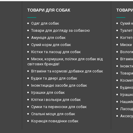
ТОВАРИ ДЛЯ СОБАК
ТОВАРИ
Одяг для собак
Сухий 
Товари для догляду за собакою
Туалет
Амуніція для собак
Когтет
Сухий корм для собак
Миски 
Кістки та ласощі для собак
Вологи
Миски, кормушки, поїлки для собак від
Вітамі
світових брендів!
Інсект
Вітаміни та кормові добавки для собак
Товари
Будки та двері для собак
Космет
Інсектицидні засоби для собак
Будино
Іграшки для собак
Іграшк
Клітки і вольєри для собак
Нашийн
Сумки та переноски для собак
Ласощі
Спальні місця для собак
Аксесу
Корекція поведінки собак