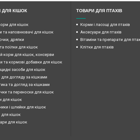
 ДЛЯ КІШОК
ТОВАРИ ДЛЯ ПТАХІВ
корм для кішок
Корми і ласощі для птахів
и та наповнювачі для кішок
Аксесуари для птахів
очки, дряпки
Вітаміни та препарати для птах
та поїлки для кішок
Клітки для птахів
й корм для кішок, консерви
ни та кормові добавки для кішок
ицидні засоби для кішок
 для догляду за кішками
ика та догляд за кішками
чки та переноски для кішок
и для кішок
ики і шлейки для кішок
 для кішок
ари для кішок