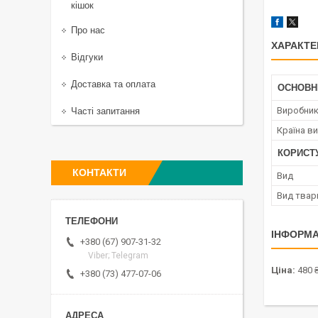
кішок
Про нас
ХАРАКТЕ
Відгуки
Доставка та оплата
ОСНОВН
Виробни
Часті запитання
Країна в
КОРИСТ
КОНТАКТИ
Вид
Вид твар
ІНФОРМА
+380 (67) 907-31-32
Viber; Telegram
Ціна:
480 
+380 (73) 477-07-06