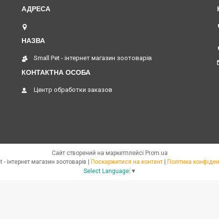
вул. Академіка Павлова, 120 офіс 208, Харків, Україна
Small Pet - інтернет магазин зоотоварів
Центр обработки заказов
Сайт створений на маркетплейсі
Prom.ua
Small Pet - інтернет магазин зоотоварів |
Поскаржитися на контент
|
Політика конфіден
Select Language
▼