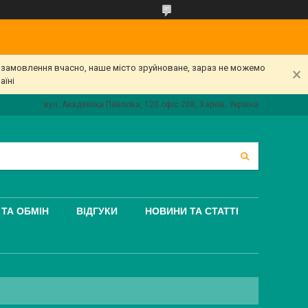
е замовлення вчасно, наше місто зруйноване, зараз не можемо
аїні
вул. Академіка Павлова, 120 офіс 208, Харків, Україна
ТА ОБМІН
ВІДГУКИ
НОВИНИ ТА СТАТТІ