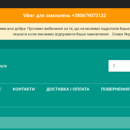
Viber для замовлень +380679073132
'ями все добре. Просимо вибачення за те, що не можемо надіслали Ваш
сказати коли зможемо відправити Ваше замовлення... Слава Укр
арів
С
КОНТАКТИ
ДОСТАВКА І ОПЛАТА
ПОВЕРНЕННЯ 