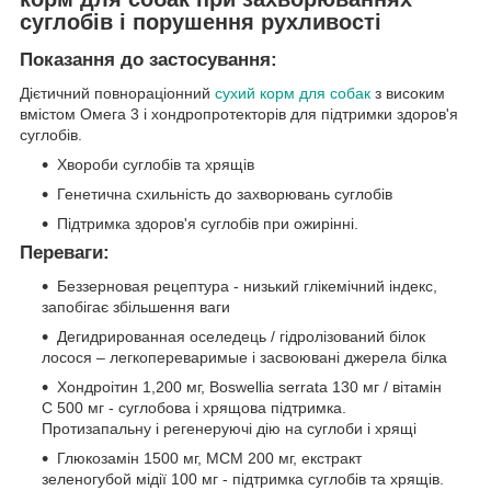
суглобів і порушення рухливості
Показання до застосування:
Дієтичний повнораціонний
сухий корм для собак
з високим
вмістом Омега 3 і хондропротекторів для підтримки здоров'я
суглобів.
Хвороби суглобів та хрящів
Генетична схильність до захворювань суглобів
Підтримка здоров'я суглобів при ожирінні.
Переваги:
Беззерновая рецептура - низький глікемічний індекс,
запобігає збільшення ваги
Дегидрированная оселедець / гідролізований білок
лосося – легкопереваримые і засвоювані джерела білка
Хондроітин 1,200 мг, Boswellia serrata 130 мг / вітамін
С 500 мг - суглобова і хрящова підтримка.
Протизапальну і регенеруючі дію на суглоби і хрящі
Глюкозамін 1500 мг, МСМ 200 мг, екстракт
зеленогубой мідії 100 мг - підтримка суглобів та хрящів.