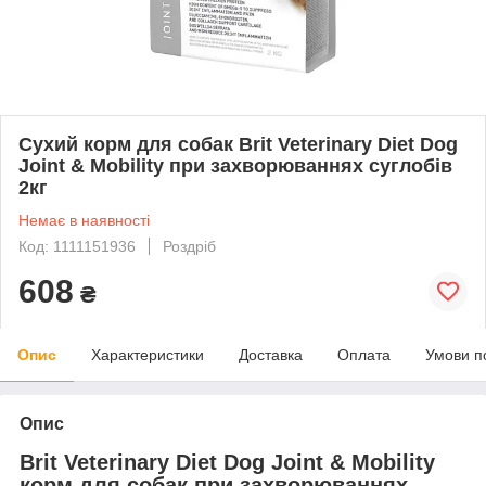
Сухий корм для собак Brit Veterinary Diet Dog
Joint & Mobility при захворюваннях суглобів
2кг
Немає в наявності
Код: 1111151936
Роздріб
608
₴
Опис
Характеристики
Доставка
Оплата
Умови п
Опис
Brit Veterinary Diet Dog Joint & Mobility
корм для собак при захворюваннях