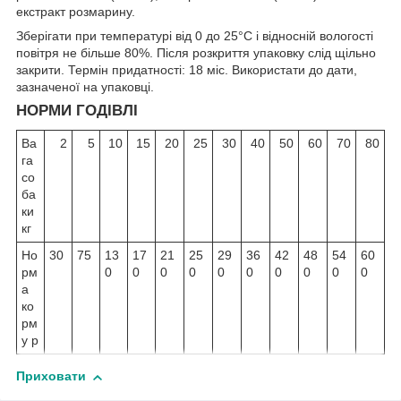
екстракт розмарину.
Зберігати при температурі від 0 до 25°С і відносній вологості
повітря не більше 80%. Після розкриття упаковку слід щільно
закрити. Термін придатності: 18 міс. Використати до дати,
зазначеної на упаковці.
НОРМИ ГОДІВЛІ
Ва
2
5
10
15
20
25
30
40
50
60
70
80
га
со
ба
ки
кг
Но
30
75
13
17
21
25
29
36
42
48
54
60
рм
0
0
0
0
0
0
0
0
0
0
а
ко
рм
у р
Приховати