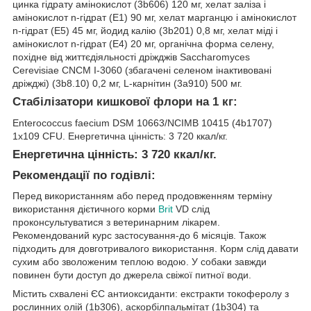
цинка гідрату амінокислот (3b606) 120 мг, хелат заліза і
амінокислот n-гідрат (E1) 90 мг, хелат марганцю і амінокислот
n-гідрат (E5) 45 мг, йодид калію (3b201) 0,8 мг, хелат міді і
амінокислот n-гідрат (E4) 20 мг, органічна форма селену,
похідне від життєдіяльності дріжджів Saccharomyces
Cerevisiae CNCM I-3060 (збагачені селеном інактивовані
дріжджі) (3b8.10) 0,2 мг, L-карнітин (3a910) 500 мг.
Стабілізатори кишкової флори на 1 кг:
Enterococcus faecium DSM 10663/NCIMB 10415 (4b1707)
1x109 CFU. Енергетична цінність: 3 720 ккал/кг.
Енергетична цінність: 3 720 ккал/кг.
Рекомендації по годівлі:
Перед використанням або перед продовженням терміну
використання дієтичного корми
Brit
VD слід
проконсультуватися з ветеринарним лікарем.
Рекомендований курс застосування-до 6 місяців. Також
підходить для довготривалого використання. Корм слід давати
сухим або зволоженим теплою водою. У собаки завжди
повинен бути доступ до джерела свіжої питної води.
Містить схвалені ЄС антиоксиданти: екстракти токоферолу з
рослинних олій (1b306), аскорбілпальмітат (1b304) та