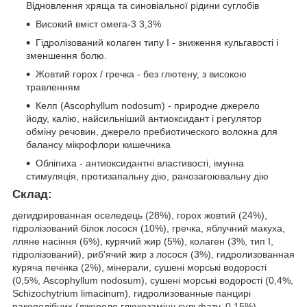
Відновлення хряща та синовіальної рідини суглобів
Високий вміст омега-3 3,3%
Гідролізований колаген типу I - зниження кульгавості і
зменшення болю.
Жовтий горох / гречка - без глютену, з високою
травленням
Келп (Ascophyllum nodosum) - природне джерело
йоду, калію, найсильніший антиоксидант і регулятор
обміну речовин, джерело пребиотического волокна для
балансу мікрофлори кишечника
Обліпиха - антиоксидантні властивості, імунна
стимуляція, протизапальну дію, ранозагоювальну дію
Склад:
дегидрированная оселедець (28%), горох жовтий (24%),
гідролізований білок лосося (10%), гречка, яблучний макуха,
лляне насіння (6%), курячий жир (5%), колаген (3%, тип I,
гідролізований), риб'ячий жир з лосося (3%), гидролизованная
куряча печінка (2%), мінерали, сушені морські водорості
(0,5%, Ascophyllum nodosum), сушені морські водорості (0,4%,
Schizochytrium limacinum), гидролизованные панцирі
ракоподібних (джерело глюкозаміну сульфату, 0,15%),