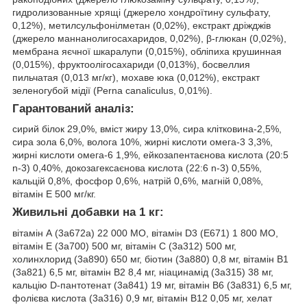
гидролизованные хрящі (джерело хондроїтину сульфату,
0,12%), метилсульфонілметан (0,02%), екстракт дріжджів
(джерело маннанолигосахаридов, 0,02%), β-глюкан (0,02%),
мембрана яєчної шкаралупи (0,015%), обліпиха крушинная
(0,015%), фруктоолігосахариди (0,013%), босвеллия
пильчатая (0,013 мг/кг), мохаве юка (0,012%), екстракт
зеленогубой мідії (Perna canaliculus, 0,01%).
Гарантований аналіз:
сирий білок 29,0%, вміст жиру 13,0%, сира клітковина-2,5%,
сира зола 6,0%, волога 10%, жирні кислоти омега-3 3,3%,
жирні кислоти омега-6 1,9%, ейкозапентаєнова кислота (20:5
n-3) 0,40%, докозагексаєнова кислота (22:6 n-3) 0,55%,
кальцій 0,8%, фосфор 0,6%, натрій 0,6%, магній 0,08%,
вітамін E 500 мг/кг.
Живильні добавки на 1 кг:
вітамін А (3a672a) 22 000 МО, вітамін D3 (E671) 1 800 МО,
вітамін E (3a700) 500 мг, вітамін С (3a312) 500 мг,
холинхлорид (3a890) 650 мг, біотин (3a880) 0,8 мг, вітамін В1
(3a821) 6,5 мг, вітамін В2 8,4 мг, ніацинамід (3a315) 38 мг,
кальцію D-пантотенат (3a841) 19 мг, вітамін В6 (3a831) 6,5 мг,
фолієва кислота (3a316) 0,9 мг, вітамін В12 0,05 мг, хелат