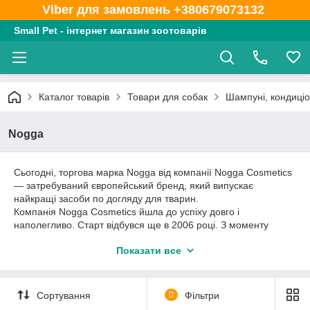
Viber для замовлень +380679073132
Small Pet - інтернет магазин зоотоварів
Каталог товарів
Товари для собак
Шампуні, кондиціо
Nogga
Сьогодні, торгова марка Nogga від компанії Nogga Cosmetics
— затребуваний європейський бренд, який випускає
найкращі засоби по догляду для тварин.
Компанія Nogga Cosmetics йшла до успіху довго і
наполегливо. Старт відбувся ще в 2006 році. З моменту
запуску пройшло більше 12 років. За цей період:
Показати все
● виробник удосконалив технології виробництва;
● досконально вивчив ринок;
● випустив кращі варіанти шампунів, бальзамів і
спеціалізованих засобів по догляду для домашніх
Сортування
0
Фільтри
улюбленців.