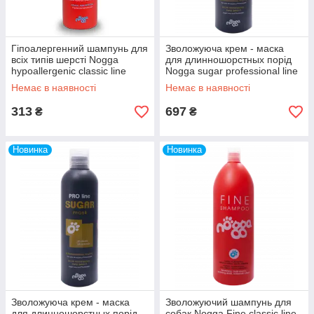
Гіпоалергенний шампунь для
Зволожуюча крем - маска
всіх типів шерсті Nogga
для длинношорстных порід
hypoallergenic classic line
Nogga sugar professional line
250мл
250 мл
Немає в наявності
Немає в наявності
313
697
₴
₴
Новинка
Новинка
Зволожуюча крем - маска
Зволожуючий шампунь для
для длинношорстных порід
собак Nogga Fine classic line