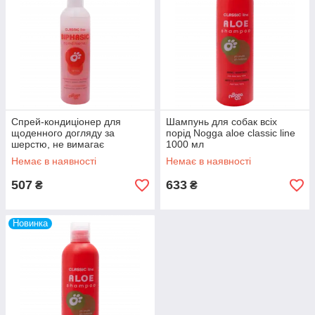
Спрей-кондиціонер для
Шампунь для собак всіх
щоденного догляду за
порід Nogga aloe classic line
шерстю, не вимагає
1000 мл
змивання Nogga biphasic
Немає в наявності
Немає в наявності
classic line 250 мл
507
633
₴
₴
Новинка