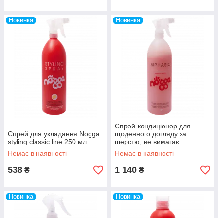
Новинка
Новинка
Спрей-кондиціонер для
Спрей для укладання Nogga
щоденного догляду за
styling classic line 250 мл
шерстю, не вимагає
змивання Nogga biphasic
Немає в наявності
Немає в наявності
classic line 1000 мл
538
1 140
₴
₴
Новинка
Новинка