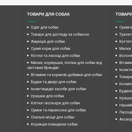
ТОВАРИ ДЛЯ СОБАК
ТОВАРИ
Одяг для собак
Сухий 
Товари для догляду за собакою
Туалет
Амуніція для собак
Когтет
Сухий корм для собак
Миски 
Кістки та ласощі для собак
Вологи
Миски, кормушки, поїлки для собак від
Вітамі
світових брендів!
Інсект
Вітаміни та кормові добавки для собак
Товари
Будки та двері для собак
Космет
Інсектицидні засоби для собак
Будино
Іграшки для собак
Іграшк
Клітки і вольєри для собак
Нашийн
Сумки та переноски для собак
Ласощі
Спальні місця для собак
Аксесу
Корекція поведінки собак