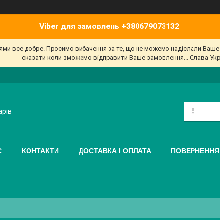
Viber для замовлень +380679073132
'ями все добре. Просимо вибачення за те, що не можемо надіслали Ваш
сказати коли зможемо відправити Ваше замовлення... Слава Укр
арів
С
КОНТАКТИ
ДОСТАВКА І ОПЛАТА
ПОВЕРНЕННЯ 