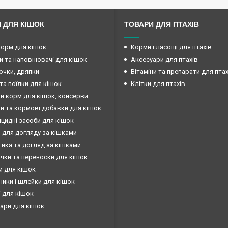
 ДЛЯ КІШОК
ТОВАРИ ДЛЯ ПТАХІВ
корм для кішок
Корми і ласощі для птахів
и та наповнювачі для кішок
Аксесуари для птахів
очки, дряпки
Вітаміни та препарати для птах
та поїлки для кішок
Клітки для птахів
й корм для кішок, консерви
ни та кормові добавки для кішок
ицидні засоби для кішок
 для догляду за кішками
ика та догляд за кішками
чки та переноски для кішок
и для кішок
ики і шлейки для кішок
 для кішок
ари для кішок