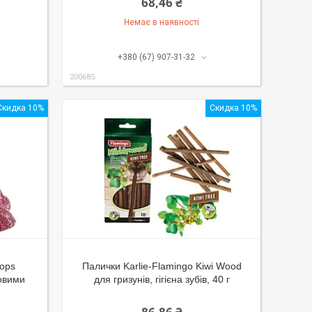
68,46 ₴
Немає в наявності
+380 (67) 907-31-32
200685
Скидка 10%
Скидка 10%
rops
Палички Karlie-Flamingo Kiwi Wood
совими
для гризунів, гігієна зубів, 40 г