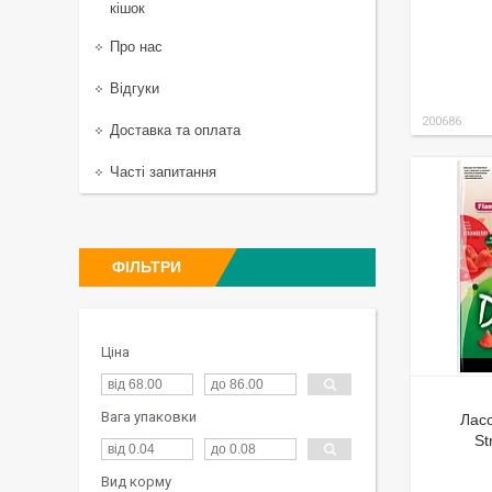
кішок
Про нас
Відгуки
200686
Доставка та оплата
Часті запитання
ФІЛЬТРИ
Ціна
Вага упаковки
Ласо
St
Вид корму