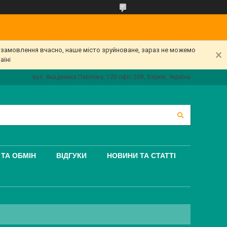
е замовлення вчасно, наше місто зруйноване, зараз не можемо
аїні
вул. Академіка Павлова, 120 офіс 208, Харків, Україна
ТА ОБМІН
ВІДГУКИ
НОВИНИ ТА СТАТТІ