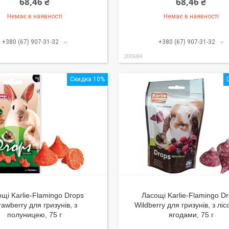
68,46 ₴
68,46 ₴
Немає в наявності
Немає в наявності
+380 (67) 907-31-32
+380 (67) 907-31-32
200684
Скидка 10%
щі Karlie-Flamingo Drops
Ласощі Karlie-Flamingo D
rawberry для гризунів, з
Wildberry для гризунів, з лі
полуницею, 75 г
ягодами, 75 г