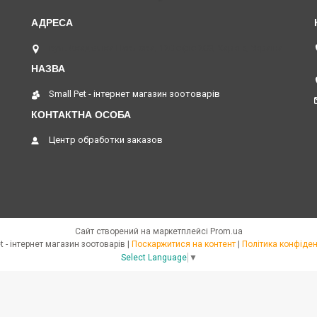
вул. Академіка Павлова, 120 офіс 208, Харків, Україна
Small Pet - інтернет магазин зоотоварів
Центр обработки заказов
Сайт створений на маркетплейсі
Prom.ua
Small Pet - інтернет магазин зоотоварів |
Поскаржитися на контент
|
Політика конфіден
Select Language
▼