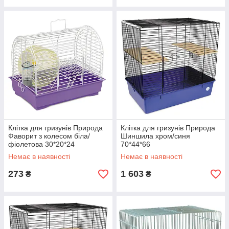
Клітка для гризунів Природа
Клітка для гризунів Природа
Фаворит з колесом біла/
Шиншила хром/синя
фіолетова 30*20*24
70*44*66
Немає в наявності
Немає в наявності
273
1 603
₴
₴