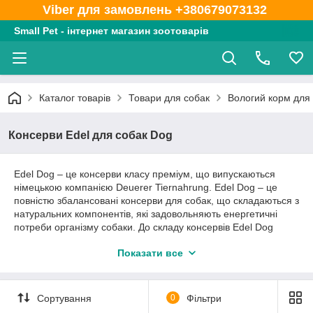
Viber для замовлень +380679073132
Small Pet - інтернет магазин зоотоварів
Каталог товарів
Товари для собак
Вологий корм для
Консерви Edel для собак Dog
Edel Dog – це консерви класу преміум, що випускаються
німецькою компанією Deuerer Tiernahrung. Edel Dog – це
повністю збалансовані консерви для собак, що складаються з
натуральних компонентів, які задовольняють енергетичні
потреби організму собаки. До складу консервів Edel Dog
входить м'ясо, а так само різні овочеві добавки і злаки.
Показати все
Вітаміни і мінерали нахолятся в ідеальній пропорції.
Консерви Edel Dog рекомендовано згодовувати в чистому
вигляді. Не містять фарбників і консервантів.
Сортування
0
Фільтри