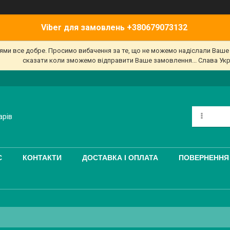
Viber для замовлень +380679073132
'ями все добре. Просимо вибачення за те, що не можемо надіслали Ваш
сказати коли зможемо відправити Ваше замовлення... Слава Укр
арів
С
КОНТАКТИ
ДОСТАВКА І ОПЛАТА
ПОВЕРНЕННЯ 