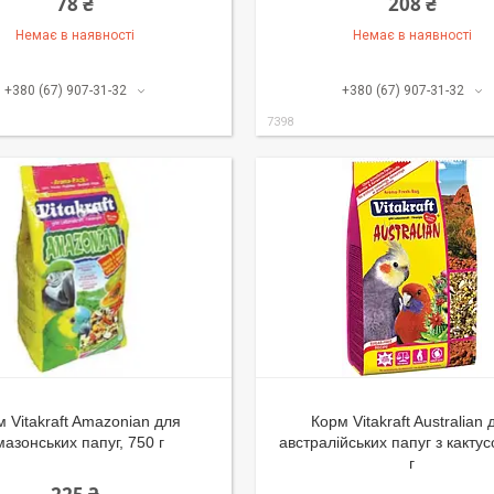
78 ₴
208 ₴
Немає в наявності
Немає в наявності
+380 (67) 907-31-32
+380 (67) 907-31-32
7398
 Vitakraft Amazonian для
Корм Vitakraft Australian 
мазонських папуг, 750 г
австралійських папуг з кактус
г