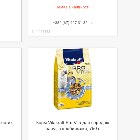
Немає в наявності
+380 (67) 907-31-32
1111116352
лястих
Корм Vitakraft Pro Vita для середніх
папуг, з пробииками, 750 г