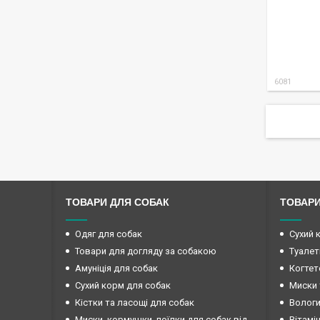
6081
ТОВАРИ ДЛЯ СОБАК
ТОВАРИ
Одяг для собак
Сухий 
Товари для догляду за собакою
Туалет
Амуніція для собак
Когтет
Сухий корм для собак
Миски 
Кістки та ласощі для собак
Вологи
Миски, кормушки, поїлки для собак від
Вітамі