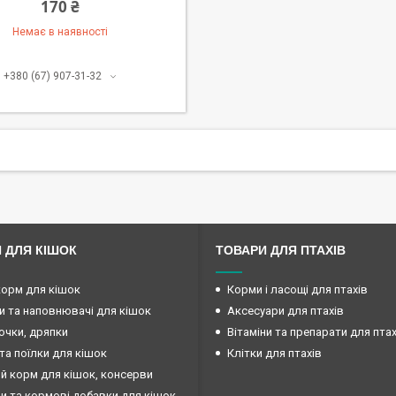
170 ₴
Немає в наявності
+380 (67) 907-31-32
 ДЛЯ КІШОК
ТОВАРИ ДЛЯ ПТАХІВ
корм для кішок
Корми і ласощі для птахів
и та наповнювачі для кішок
Аксесуари для птахів
очки, дряпки
Вітаміни та препарати для птах
та поїлки для кішок
Клітки для птахів
й корм для кішок, консерви
ни та кормові добавки для кішок