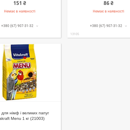
151 ₴
86 ₴
Немає в наявності
Немає в наявності
+380 (67) 907-31-32
+380 (67) 907-31-32
13105
 для німф і великих папуг
takraft Menu 1 кг (21003)