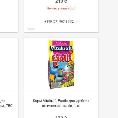
219 ₴
Немає в наявності
+380 (67) 907-31-32
10054
для
Корм Vitakraft Exotic для дрібних
ом, 750
экзических птахів, 1 кг