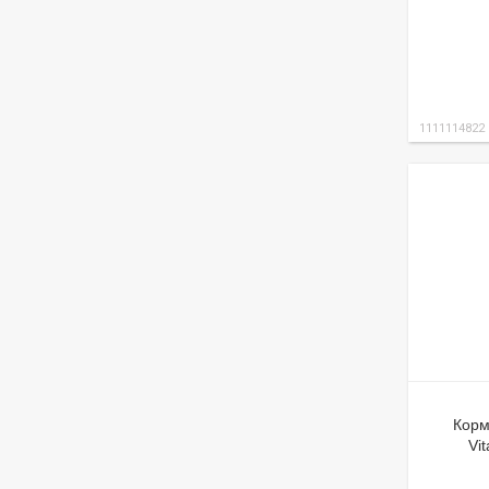
1111114822
Корм
Vi