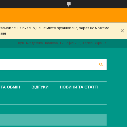
е замовлення вчасно, наше місто зруйноване, зараз не можемо
аїні
вул. Академіка Павлова, 120 офіс 208, Харків, Україна
ТА ОБМІН
ВІДГУКИ
НОВИНИ ТА СТАТТІ