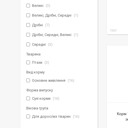
Великі
3
Великі, Дрібні, Середні
1
Дрібні
7
7397
Дрібні, Середні, Великі
1
Середні
3
Тварина
Птахи
3
Вид корму
Основне живлення
16
Форма випуску
Сухі корми
16
Вікова група
Корм V
Для дорослих тварин
16
э